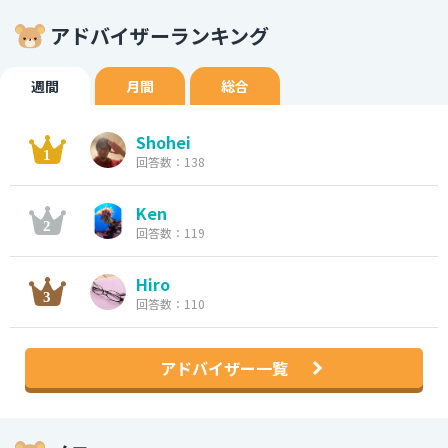
アドバイザーランキング
週間
月間
総合
Shohei
回答数：138
Ken
回答数：119
Hiro
回答数：110
アドバイザー一覧