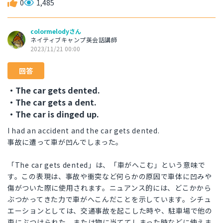
0
1,485
colormelodyさん
ネイティブキャンプ英会話講師
2023/11/21 00:00
回答
・The car gets dented.
・The car gets a dent.
・The car is dinged up.
I had an accident and the car gets dented.
事故に遭って車が凹んでしまった。
「The car gets dented」は、「車がへこむ」という意味で
す。この表現は、事故や衝突など何らかの原因で車体に凹みや
傷がついた際に使用されます。ニュアンス的には、どこかから
ぶつかってきた力で車がへこんだことを示しています。シチュ
エーションとしては、交通事故を起こした時や、駐車場で他の
車にぶつけられた、または物に当ててしまった時などに使えま