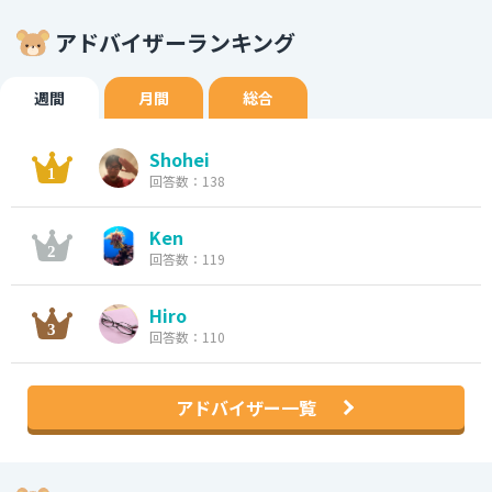
アドバイザーランキング
週間
月間
総合
Shohei
回答数：138
Ken
回答数：119
Hiro
回答数：110
アドバイザー一覧