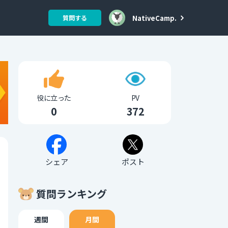
NativeCamp.
質問する
役に立った
PV
0
372
シェア
ポスト
質問ランキング
週間
月間