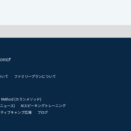
TORS
ついて
ファミリープランについて
an Method (カランメソッド)
リーニュース)
AIスピーキングトレーニング
イティブキャンプ広場
ブログ