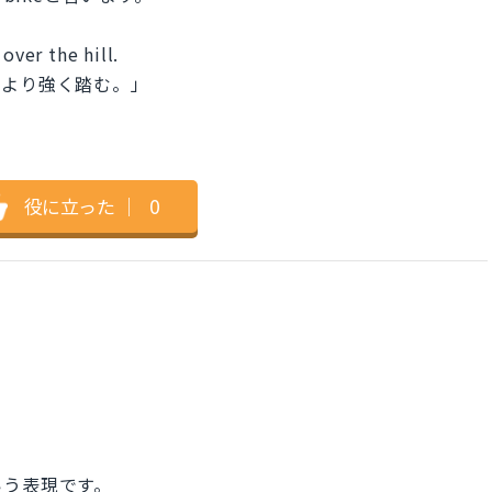
over the hill.
をより強く踏む。」
役に立った
｜
0
いう表現です。