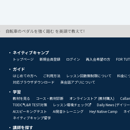
自転車のペダルを強く踏む を英語で教えて!
ネイティブキャンプ
トップページ
新規会員登録
ログイン
再入会希望の方
FOR TU
ガイド
はじめての方へ
ご利用方法
レッスン回数無制限について
料金に
対応ブラウザダウンロード
英会話アプリについて
学習
教材を見る
コース・教材診断
オンラインストア (教材購入)
Call
TOEIC®L&R TEST対策
レッスン環境チェック
Daily News (デイ
AIスピーキングテスト
AI発音トレーニング
Hey! Native Camp
ネ
ネイティブキャンプ留学
講師を探す