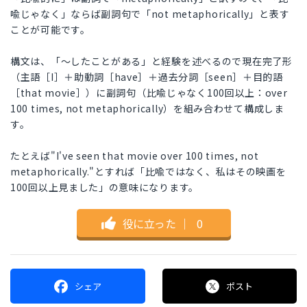
喩じゃなく」ならば副詞句で「not metaphorically」と表す
ことが可能です。
構文は、「～したことがある」と経験を述べるので現在完了形
（主語［I］＋助動詞［have］＋過去分詞［seen］＋目的語
［that movie］）に副詞句（比喩じゃなく100回以上：over
100 times, not metaphorically）を組み合わせて構成しま
す。
たとえば"I've seen that movie over 100 times, not
metaphorically."とすれば「比喩ではなく、私はその映画を
100回以上見ました」の意味になります。
役に立った
｜
0
シェア
ポスト