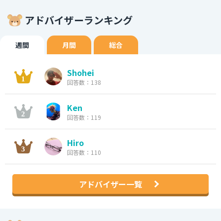
アドバイザーランキング
週間
月間
総合
Shohei
回答数：138
Ken
回答数：119
Hiro
回答数：110
アドバイザー一覧