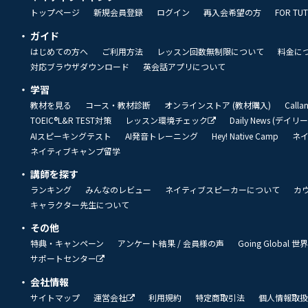
トップページ
新規会員登録
ログイン
再入会希望の方
FOR TU
ガイド
はじめての方へ
ご利用方法
レッスン回数無制限について
料金に
対応ブラウザダウンロード
英会話アプリについて
学習
教材を見る
コース・教材診断
オンラインストア (教材購入)
Call
TOEIC®L&R TEST対策
レッスン環境チェック
Daily News (デイ
AIスピーキングテスト
AI発音トレーニング
Hey! Native Camp
ネ
ネイティブキャンプ留学
講師を探す
ランキング
みんなのレビュー
ネイティブスピーカーについて
カ
キャラクター先生について
その他
特典・キャンペーン
アンケート結果 / 会員様の声
Going Global
サポートセンター
会社情報
サイトマップ
運営会社
利用規約
特定商取引法
個人情報取扱