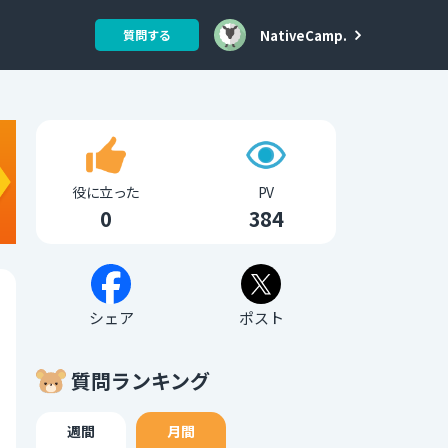
NativeCamp.
質問する
役に立った
PV
0
384
シェア
ポスト
質問ランキング
週間
月間