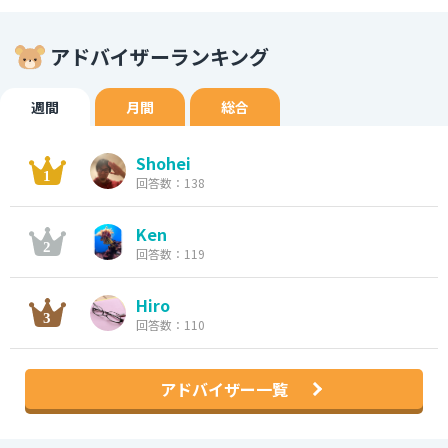
アドバイザーランキング
週間
月間
総合
Shohei
回答数：138
Ken
回答数：119
Hiro
回答数：110
アドバイザー一覧