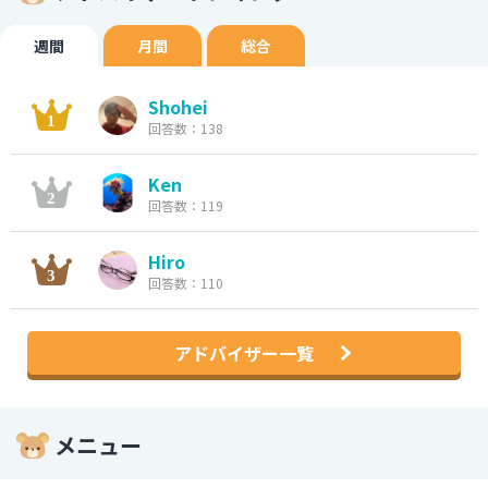
週間
月間
総合
Shohei
回答数：138
Ken
回答数：119
Hiro
回答数：110
アドバイザー一覧
メニュー