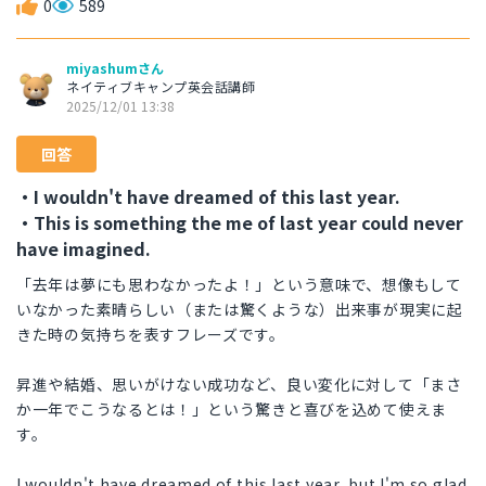
0
589
miyashumさん
ネイティブキャンプ英会話講師
2025/12/01 13:38
回答
・I wouldn't have dreamed of this last year.
・This is something the me of last year could never
have imagined.
「去年は夢にも思わなかったよ！」という意味で、想像もして
いなかった素晴らしい（または驚くような）出来事が現実に起
きた時の気持ちを表すフレーズです。
昇進や結婚、思いがけない成功など、良い変化に対して「まさ
か一年でこうなるとは！」という驚きと喜びを込めて使えま
す。
I wouldn't have dreamed of this last year, but I'm so glad