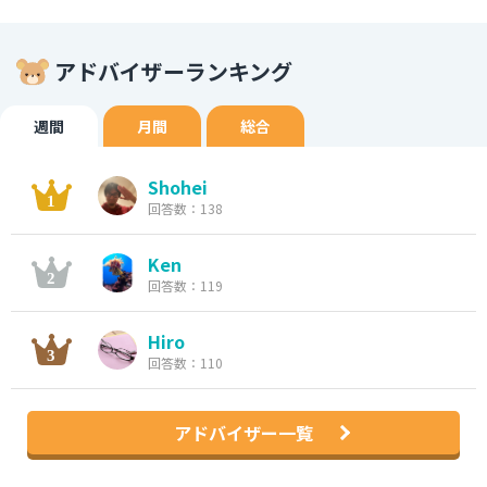
アドバイザーランキング
週間
月間
総合
Shohei
回答数：138
Ken
回答数：119
Hiro
回答数：110
アドバイザー一覧