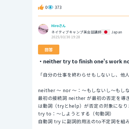
0
373
Hiroさん
ネイティブキャンプ英会話講師
Japan
2025/03/30 19:28
回答
・neither try to finish one's work n
「自分の仕事を終わらせもしないし、他
neither ～ nor ～：〜もしないし〜
最初の接続詞 neither が最初の否定を
は動詞（tryとhelp）が否定の対象にな
try to：～しようとする（句動詞）
自動詞 try に副詞的用法のto不定詞を