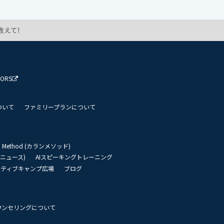
えて!
TORS
ついて
ファミリープランについて
an Method (カランメソッド)
リーニュース)
AIスピーキングトレーニング
イティブキャンプ広場
ブログ
ウンセリングについて