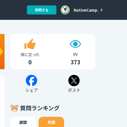
NativeCamp.
質問する
役に立った
PV
0
373
シェア
ポスト
質問ランキング
週間
月間