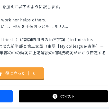
同僚）を加えて以下のように訳します。
s work nor helps others.
ないし、他人を手伝おうともしません。
ries］）に副詞的用法のto不定詞（to finish his
た前半部と第三文型（主語［My colleague-省略］＋
）の後半部の中の動詞に上記解説の相関接続詞がかかり否定する
役に立った
｜
0
Xで
ポスト