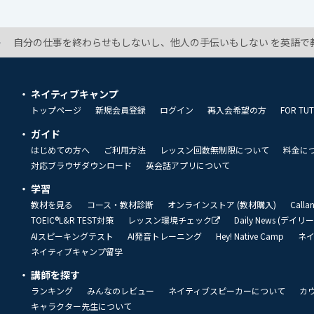
自分の仕事を終わらせもしないし、他人の手伝いもしない を英語で教
ネイティブキャンプ
トップページ
新規会員登録
ログイン
再入会希望の方
FOR TU
ガイド
はじめての方へ
ご利用方法
レッスン回数無制限について
料金に
対応ブラウザダウンロード
英会話アプリについて
学習
教材を見る
コース・教材診断
オンラインストア (教材購入)
Call
TOEIC®L&R TEST対策
レッスン環境チェック
Daily News (デイ
AIスピーキングテスト
AI発音トレーニング
Hey! Native Camp
ネ
ネイティブキャンプ留学
講師を探す
ランキング
みんなのレビュー
ネイティブスピーカーについて
カ
キャラクター先生について