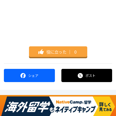
役に立った
｜
0
シェア
ポスト