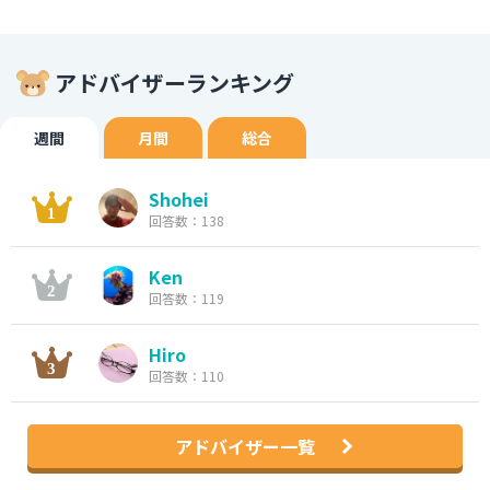
アドバイザーランキング
週間
月間
総合
Shohei
回答数：138
Ken
回答数：119
Hiro
回答数：110
アドバイザー一覧