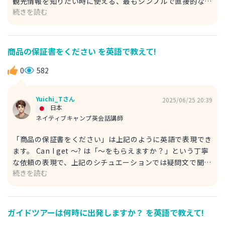
観光情報を知りたい時に使える、最もシンプルで直接的な質
your left/right. ：あなたの左/右にあります。 It's across
続きを読む
問です。 Do you have ~? は「～を持っていますか？」と、
from the park. ：公園の向かいです。 It's next to the
相手の所有や有無を尋ねる基本的な疑問文です。 free は
library. ：図書館の隣です。 参考にしてみてください。
「無料の」、tourist map は「観光マップ」を意味しま
す。知りたいものを具体的に伝えています。 例文 A: Excuse
商品の保証書をください を英語で教えて!
me. Do you have a free tourist map of the city? すみま
せん。この街の無料観光マップはありますか？ B: Yes, we
0
582
do. Here you go. はい、ございます。どうぞ。 ちなみに、
観光案内所は英語では Tourist Information Center や
Yuichi_Tさん
2025/06/25 20:39
Visitor Center などと言います。 ぜひ立ち寄った際には使
日本
ってみてください。
ネイティブキャンプ英会話講師
「商品の保証書をください」は上記のように英語で表現でき
ます。 Can I get ～? は「～をもらえますか？」という丁寧
な依頼の表現で、上記のシチュエーションでは疑問文で聞く
続きを読む
のが自然です。 ここでの warranty は「保証書」を意味
し、the product を加えることで「この商品に対して」と
いう意味がより明確になります。口語的な場面ではこのよう
に簡潔な言い方でも十分通じます。 例文 A: Can I get the
ガイドツアーは何時に出発しますか？ を英語で教えて!
warranty for the product? この商品の保証書をいただけ