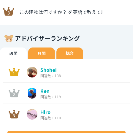
この建物は何ですか？ を英語で教えて!
アドバイザーランキング
週間
月間
総合
Shohei
回答数：138
Ken
回答数：119
Hiro
回答数：110