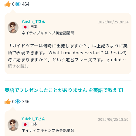
ますか？ B: Sure, I’ll attach it to your receipt. はい、レ
0
454
シートに一緒に付けておきますね。 ちなみに、より丁寧に
伝えたい場合は warranty card や warranty certificate を
Yuichi_Tさん
2025/06/25 20:14
使うと安心です。 Could I have the warranty card /
日本
certificate for the product, please? 商品の保証書をいた
ネイティブキャンプ英会話講師
だけますか？ 状況に応じて使い分けてみてください。
「ガイドツアーは何時に出発しますか？」は上記のように英
語で表現できます。 What time does ～ start? は「～は何
時に始まりますか？」という定番フレーズです。 guided
続きを読む
tour は「ガイド付きのツアー」を意味し、観光地や美術館
などでよく使われます。ツアーの開始時間を丁寧に尋ねたい
時にぴったりの表現です。 例文 A: Excuse me, what time
does the guided tour start? すみません、ガイドツアーは
英語でプレゼンしたことがありません を英語で教えて!
何時に出発しますか？ B: It starts at 10:30 a.m. from the
main entrance. 午前10時半に正面入り口から出発します。
0
346
ちなみに他にも When does the tour begin / head out?
ツアーは何時からですか？ ＊head out ：出発する・出かけ
Yuichi_Tさん
2025/06/25 18:50
る ＊begin：始まる という言い方もOKです。ぜひ使い分け
日本
てみてください。
ネイティブキャンプ英会話講師