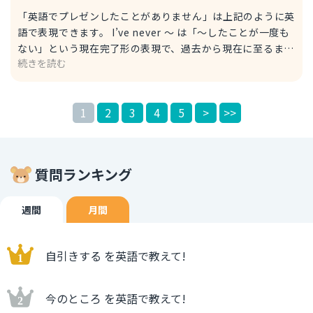
「英語でプレゼンしたことがありません」は上記のように英
語で表現できます。 I’ve never ～ は「～したことが一度も
ない」という現在完了形の表現で、過去から現在に至るまで
続きを読む
の経験の有無を伝えるときに使います。 give a
presentation は「プレゼンをする」という定番の言い方
で、さまざまなシーンで使われます。 例文 A: Can you
1
2
3
4
5
>
>>
handle the next meeting’s presentation in English?
次の会議のプレゼン、英語でお願いできる？ B: I’ll try, but
I’ve never given a presentation in English. 頑張ってみ
ますが、英語でプレゼンしたことがないんです。 ちなみ
質問ランキング
に、もっとカジュアルに言いたいときは I’ve never done a
presentation in English. 英語でプレゼンしたことがあり
ません。 という表現でもOKです。 ぜひ状況に応じて使い分
週間
月間
けてみてください。
自引きする を英語で教えて!
今のところ を英語で教えて!