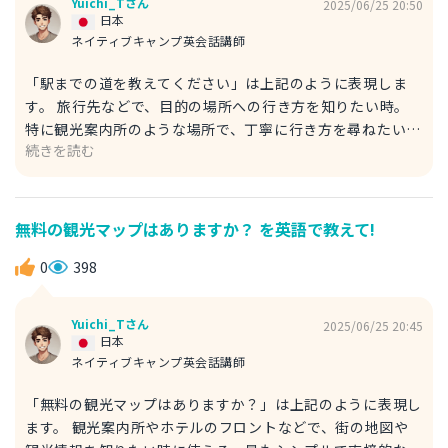
Yuichi_Tさん
2025/06/25 20:50
日本
ネイティブキャンプ英会話講師
「駅までの道を教えてください」は上記のように表現しま
す。 旅行先などで、目的の場所への行き方を知りたい時。
特に観光案内所のような場所で、丁寧に行き方を尋ねたい時
続きを読む
に使える、最も一般的で分かりやすいフレーズです。 これ
は「どのようにして～に着くことができますか？」という意
味の疑問文です。How（どのように）を使って手段や方法
を尋ねています。 get to ~ は「～に着く、～にたどり着
無料の観光マップはありますか？ を英語で教えて!
く」という意味の動詞句です。 例文 A: Excuse me. How
can I get to the station? すみません。駅までの道を教え
0
398
ていただけますか？ B: Go straight down this street,
and turn left at the second traffic light. You'll see the
Yuichi_Tさん
2025/06/25 20:45
station on your right. この道をまっすぐ行って、二つ目の
日本
信号を左に曲がってください。駅はあなたの右側に見えます
ネイティブキャンプ英会話講師
よ。 また、道を教えてもらった時に理解できるよう、道案
「無料の観光マップはありますか？」は上記のように表現し
内の基本表現も知っておくと便利です。 Go straight. ：ま
ます。 観光案内所やホテルのフロントなどで、街の地図や
っすぐ行く。 Turn left/right. ：左/右に曲がる。 It's on