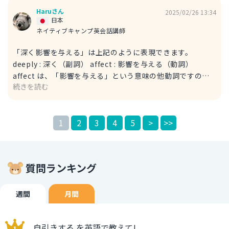
Haruさん
2025/02/26 13:34
日本
ネイティブキャンプ英会話講師
「深く影響を与える」は上記のように表現できます。
deeply : 深く（副詞） affect : 影響を与える（動詞）
affect は、「影響を与える」という意味の他動詞ですの
続きを読む
で、後に to や at などの前置詞は不要です。例文を参考にし
てください。 例文 This issue will deeply affect the
entire society. この問題は社会全体に深く影響を与える。
1
2
3
4
5
>
>>
This : これ（指示代名詞） issue : 問題、争点（名詞） will
〜 : 〜だろう（未来の予測を示す助動詞） entire 〜 : 〜全
体（形容詞） society : 社会（名詞）
質問ランキング
週間
月間
自引きする を英語で教えて!