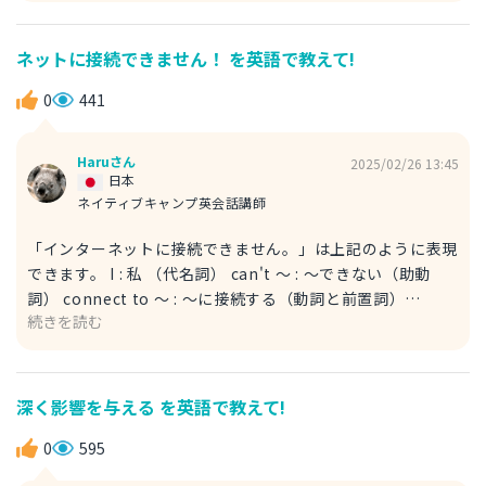
全体を表す単語です。Japanese dish という言い方は、具
体的な料理を示します。ですので、質問の場合ですと具体的
ネットに接続できません！ を英語で教えて!
な料理を聞くことができます。What＋物＋do you
recommend? という文を覚えておくと応用が効くので便利
0
441
ですよ。例えば海外旅行に行った時にレストランの店員にお
すすめを聞くことができます。
Haruさん
2025/02/26 13:45
日本
ネイティブキャンプ英会話講師
「インターネットに接続できません。」は上記のように表現
できます。 I : 私 （代名詞） can't 〜 : 〜できない（助動
詞） connect to 〜 : 〜に接続する（動詞と前置詞）
続きを読む
internet : インターネット（名詞） Tips connect は、
connect to 〜 として使われる場合と connect with 〜 と
して使われる場合があります。to を用いる場合は、今回の
ようなインターネットなどの電気機器とつながる場合に使う
深く影響を与える を英語で教えて!
ことが多いです。一方で、with は人間関係を表すときに使
います。たとえば、「I connect with her quickly. （私は
0
595
彼女とすばやく打ち解けました。）」などです。