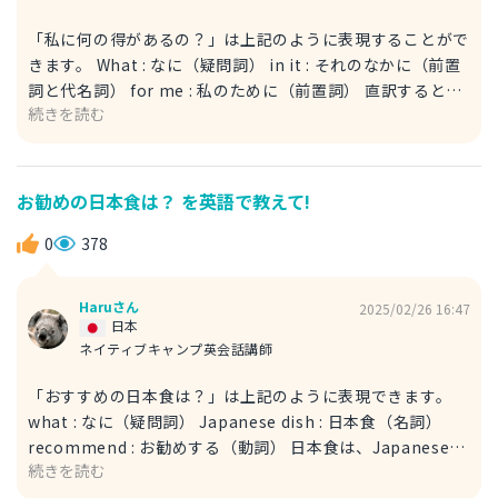
「私に何の得があるの？」は上記のように表現することがで
きます。 What : なに（疑問詞） in it : それのなかに（前置
詞と代名詞） for me : 私のために（前置詞） 直訳すると、
続きを読む
「それの中に私のために何があるの？」となります。「それ
をすることで何か利点があるの？」というよく使われる慣用
表現です。少し皮肉めいた言い方ですので、興味のないこと
を勧められた時に返す返事として使えると思います。ここで
お勧めの日本食は？ を英語で教えて!
使われている it は、相手に勧められているもの全般を指す
言葉です。例えば、相手に興味ない漫画を勧められているの
0
378
ならば、it はその漫画のことをさしています。会話の内容に
よって意味合いは変わります。
Haruさん
2025/02/26 16:47
日本
ネイティブキャンプ英会話講師
「おすすめの日本食は？」は上記のように表現できます。
what : なに（疑問詞） Japanese dish : 日本食（名詞）
recommend : お勧めする（動詞） 日本食は、Japanese
続きを読む
dish と表現します。dish は、「料理」という意味です。
Japanese food という言い方もありますが、これは日本食