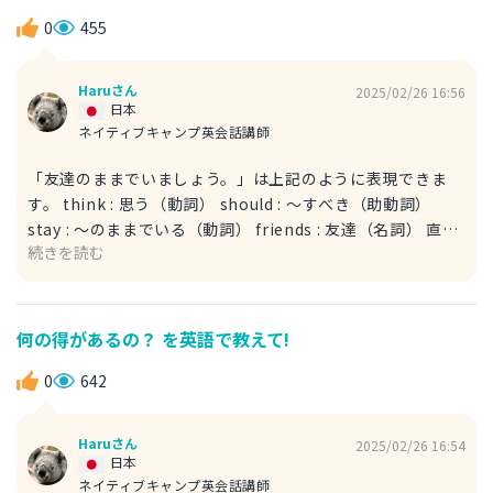
0
455
Haruさん
2025/02/26 16:56
日本
ネイティブキャンプ英会話講師
「友達のままでいましょう。」は上記のように表現できま
す。 think : 思う（動詞） should : 〜すべき（助動詞）
stay : 〜のままでいる（動詞） friends : 友達（名詞） 直訳
続きを読む
すると、「私たちは友達のままでいるべきだと思う。」とい
う意味です。直接的な表現ですと、少々言い方がキツくなっ
てしまうと思いますので、このような言い方を提案いたしま
した。告白された時に、「あくまで私はそう思うよ？」とい
何の得があるの？ を英語で教えて!
うニュアンスで断れます。建設的な話し合いのきっかけにな
ると思います。ここで、friend は複数形の friends で使っ
0
642
ています。これは、friends はあなたと告白してきた人の二
人を表しているからです。
Haruさん
2025/02/26 16:54
日本
ネイティブキャンプ英会話講師