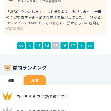
ネイティブキャンプ英会話講師
「お預かりいたします」は上記のように表現します。 未来
の予定を表す will＋動詞の原形を使用しました。「預かる」
はシンプルに take で、その後ろに、預かるものの名詞を加
続きを読む
えます。直訳で「あなたのために」という意味の for you を
最後につけて、丁寧さを出した表現にしました。 例文 I will
take your bag for you. お荷物をお預かりいたします。 ス
<<
<
13
14
15
16
17
>
>>
ーツケース、旅行用かばんを表す単語 ＊baggage ＊
luggage 例文 Can I take your luggage? お荷物をお預かり
してもよろしいですか？ Can I〜で「〜しましょうか？」
と、相手に尋ねる表現となっております。 I would like to
質問ランキング
leave my baggage. 荷物を預かっていただきたいです。
would like to〜で「〜してほしい」と、相手に頼む表現と
なっております。 参考にしてみてください。
週間
月間
自引きする を英語で教えて!