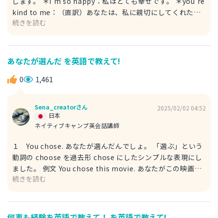
します。 ＊I'm so happy：私はとても幸せです。 ＊you're
kind to me：（直訳）あなたは、私に親切にしてくれた。
続きを読む
上記2つの表現を、理由を表す接続詞 because で繋げまし
た。because の後ろは、S＋V の構造となります。 例文 I'm
so happy because you're kind to me. Thank you for
your time. 親切にしてくれて私は幸せものです。お時間、
あなたが選んだ を英語で教えて!
ありがとうございました。 ＊thank you for 〜：〜してく
れてありがとうございます。 また、That's very kind of
0
1,461
you. という表現で「親切にしてくれてありがとうございま
す。」と感謝の気持ちを示すこともできます。 参考にして
Sena_creatorさん
2025/02/02 04:52
みてください。
日本
ネイティブキャンプ英会話講師
１ You chose. あなたが選んだんでしょ。 「選ぶ」という
動詞の choose を過去形 chose にしたシンプルな表現にし
ました。 例文 You chose this movie. あなたがこの映画を
続きを読む
選んだんでしょ。 ２ It was your choice. あなたの選択で
しょ。 「あなたがした選択肢」と言い換えて、your choice
という表現を使用しています。be 動詞を過去形にすること
で、過去にした選択肢のことを示しています。 例文 It was
何事も経験を英語で教えて！ を英語で教えて!