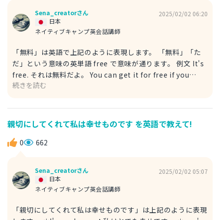
Sena_creatorさん
2025/02/02 06:20
日本
ネイティブキャンプ英会話講師
「無料」は英語で上記のように表現します。 「無料」「た
だ」という意味の英単語 free で意味が通ります。 例文 It's
free. それは無料だよ。 You can get it for free if you
続きを読む
answer the questionnaire. アンケートに答えたら、無料
でもらえます。 ＊get：貰う、手にいれる ＊for free：無料
で ＊answer：答える ＊questionnaire：アンケート if〜
という構文で「もし〜したら」という仮定の文章を作りまし
親切にしてくれて私は幸せものです を英語で教えて!
た。「アンケート」は questionnaire ですが、「質問」と
いう英単語の question でも意味が通ります。 参考にして
0
662
みてください。
Sena_creatorさん
2025/02/02 05:07
日本
ネイティブキャンプ英会話講師
「親切にしてくれて私は幸せものです」は上記のように表現