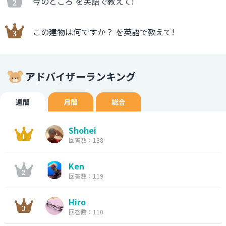
今のところ を英語で教えて!
この建物は何ですか？ を英語で教えて!
アドバイザーランキング
週間
月間
総合
Shohei
回答数：138
Ken
回答数：119
Hiro
回答数：110