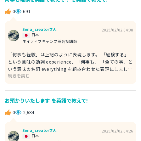
your choice to buy that bag. あなたが、そのバッグを買
うことを選んだんでしょ。 また、your choice は「あなた
0
691
次第」という意味もあり、日常会話でよく使います。 例）
A：Which bag is good for me? どっちのバッグがいいと思
Sena_creatorさん
2025/02/02 04:38
う？ B：I like the blue one, but your choice. 私は青い方
日本
が好きだけど、あなた次第だよ。 参考にしてみてくださ
ネイティブキャンプ英会話講師
い。
「何事も経験」は上記のように表現します。 「経験する」
という意味の動詞 experience、「何事も」 「全ての事」と
いう意味の名詞 everything を組み合わせた表現にしまし
続きを読む
た。 例文 I want you to experience everything. あなたに
何事も経験してほしい。 ＊want 人 to 動詞の原形：人に〜
してほしい Experiencing everything is good for your
life. 何事も経験することは、人生にとって良いことだ。 ＊
お預かりいたします を英語で教えて!
good for〜：〜にとって良い 動詞の experience を ing 形
にして名詞として使用しています。 参考にしてみてくださ
0
2,684
い。
Sena_creatorさん
2025/02/02 04:26
日本