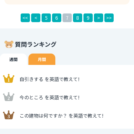
する」という意味になります。 例文 I got infected with
COVID-19 two years ago. 私は2年前にコロナウイルスに感
<<
<
5
6
7
8
9
>
>>
染した。 次に、ウイルスという単語について説明します。
ウイルスは英語で virus です。日本語ではウイルスと発音し
ますが、virus の発音記号はvάɪ(ə)rəsなので注意が必要で
す。この単語はインフルエンザのような人体に有害なウイル
質問ランキング
スだけでなく、コンピューターウイルスにも使うことが出来
ます。 例文 My computer is infected with a virus. 私のパ
ソコンはウイルスに感染している。
週間
月間
自引きする を英語で教えて!
今のところ を英語で教えて!
この建物は何ですか？ を英語で教えて!