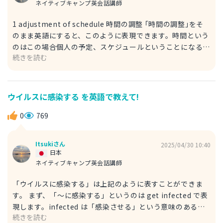
ネイティブキャンプ英会話講師
1 adjustment of schedule 時間の調整 ｢時間の調整｣をそ
のまま英語にすると、このように表現できます。時間という
のはこの場合個人の予定、スケジュールということになるの
続きを読む
でschedule を用いました。また、adjustment というのは
調整という意味です。何かの状況に合わせて適応するような
イメージです。 My boss always makes a quick
adjustment of schedule. 私の上司はいつもすぐに時間の
ウイルスに感染する を英語で教えて!
調整をする。 2 rescheduling こちらの回答は「時間の調
整」を意訳したものです。接頭辞｢re｣は｢再び｣という意味が
0
769
あるので、再びスケジュールを立てるという意味です。
Please reschedule my meeting. 会議を再調整してもらえ
Itsukiさん
2025/04/30 10:40
る？
日本
ネイティブキャンプ英会話講師
「ウイルスに感染する」は上記のように表すことができま
す。 まず、「〜に感染する」というのは get infected で表
現します。infected は「感染させる」という意味のある動
続きを読む
詞 infect の過去分詞形で、受け身の形にすることで「感染