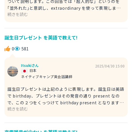
ついて説明します。この回答では「超人的な」というのを
｢並外れた｣と意訳し、extraordinary を使って表現しまし
続きを読む
た。ordinary は｢ありふれた、普通な｣という意味のある形
容詞で、そこに｢超える｣という意味のextraをつけることで
並外れた、普通でないという意味の形容詞になります。 例
文 He has an extraordinary ability. 彼には並外れた能力
誕生日プレゼント を英語で教えて!
がある。 2. superhuman strength 超人的な力 こちらの回
答では、「超人的な｣をそのまま訳し、superhumanで表現
0
581
しました。superはこれまた｢超える｣という意味を持つ接頭
辞ですので、superhuman は人間を超えた、超人的な、と
Itsukiさん
2025/04/30 15:00
いう意味になります。 例文 The hero has a superhuman
日本
power. あのヒーローは超人的な力を持っている。
ネイティブキャンプ英会話講師
誕生日プレゼントは上記のように表現します。誕生日は英語
で birthday、プレゼントはその発音の通り present なの
で、この２つをくっつけて birthday present となります。
続きを読む
また、birth という単語は「誕生」という意味があります。
present という単語はこの場合ではプレゼントですが、形
容詞として使うと「出席している」という意味があったり、
名詞の他の意味として「現在」という意味もある多義語で
充電残量が少ない を英語で教えて!