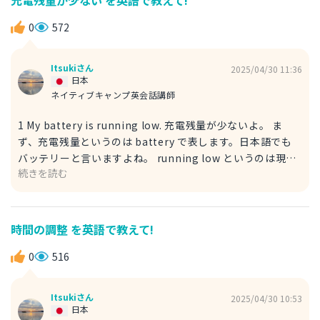
す。 例） ・My boss is present at the meeting. 私の上司
はその会議に出席している。 boss 上司 ・present and
0
572
future 現在と未来
Itsukiさん
2025/04/30 11:36
日本
ネイティブキャンプ英会話講師
1 My battery is running low. 充電残量が少ないよ。 ま
ず、充電残量というのは battery で表します。日本語でも
バッテリーと言いますよね。 running low というのは現在
続きを読む
進行形でバッテリー残量が少なくなり続けていることを表現
しています。 例文 My energy is running low. もう体力ギ
リギリだよ。 2 My phone is about to die. 充電残量が少な
いよ。 こちらの回答は1の回答よりカジュアルな表現で、友
時間の調整 を英語で教えて!
達との日常会話のなかなどで使う表現になります。be
about to do で「〜する予定だ」という意味になります。
0
516
be going to doと似た表現です。 例文 I am about to
leave. もう出発するよ。
Itsukiさん
2025/04/30 10:53
日本