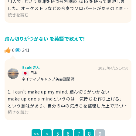
｢1人で｣という意味を持つ形容詞の solo を使って表現しま
した。オーケストラなどの合奏でソロパートがあるのと同じ
続きを読む
意味の solo です。イタリア語由来の単語です。 例文 A
solo dinner isn’t lonely. 1人のディナーは寂しいものじゃ
ない。 2. Dinner alone 1人のディナー こちらの回答では1
の回答と同じく「1人で」という意味をもつaloneを使って
踏ん切りがつかない を英語で教えて!
表現しました。1よりカジュアルな響きがある表現となりま
す。 例文 I went to the concert alone. 私は1人でそのコ
0
341
ンサートに参加した。 昔はおひとりさまディナーというと
少し寂しい感じがありましたが、最近では英語圏でも自分の
Itsukiさん
2025/04/15 14:50
時間を大切にするという意味でポジティブに捉えられるよう
日本
になっています。
ネイティブキャンプ英会話講師
1. I can’t make up my mind. 踏ん切りがつかない
make up one’s mindというのは「気持ちを作り上げる」
という意味があり、自分の中の気持ちを整理した上で形づく
続きを読む
るというイメージがあります。今回は気持ちの整理がまだう
まくできていない状況を表現したいので、can’t と合わせま
した。 例文 He made up an excuse for skipping the
<<
<
5
6
7
8
9
class. 彼は授業をサボるための言い訳をでっちあげた。