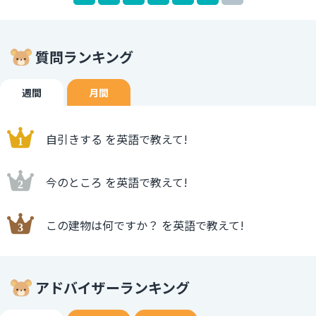
excuse 言い訳 2. I’m torn 踏ん切りがつかない ここで使わ
れている単語 torn は動詞 tear の過去分詞形です。ちなみ
に過去形 は tore です。tear には引き裂くという意味があ
質問ランキング
ります。 例文 He tore the paper in half. 彼はその紙を
半分に引き裂いた。 このような物理的な引き裂くから転じ
て、心が引き裂かれてどっちつかずの状態にもこの単語は使
週間
月間
えます。 また、tear は動詞としてではなく名詞では「涙」
という意味もあります。こちらの方が有名なのではないでし
自引きする を英語で教えて!
ょうか。
今のところ を英語で教えて!
この建物は何ですか？ を英語で教えて!
アドバイザーランキング