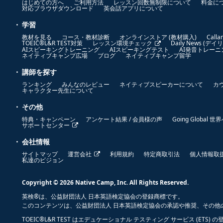
はじめての方へ
ご利用方法
レッスン回数無制限について
料金に
対応ブラウザダウンロード
英会話アプリについて
学習
教材を見る
コース・教材診断
オンラインストア (教材購入)
Call
TOEIC®L&R TEST対策
レッスン環境チェック
Daily News (デ
AIスピーキングトレーニング
AIスピーキングテスト
AI発音トレーニ
ネイティブキャンプ広場
ブログ
ネイティブキャンプ留学
講師を探す
ランキング
みんなのレビュー
ネイティブスピーカーについて
カ
キャラクター先生について
その他
特典・キャンペーン
アンケート結果 / 会員様の声
Going Global 
サポートセンター
会社情報
サイトマップ
運営会社
利用規約
特定商取引法
個人情報取
私達のビジョン
Copyright © 2026 Native Camp, Inc. All Rights Reserved.
英検®は、公益財団法人 日本英語検定協会の登録商標です。
このコンテンツは、公益財団法人 日本英語検定協会の承認や推奨、その他
TOEIC®L&R TEST はエデュケーショナル テスティング サービス (ETS)