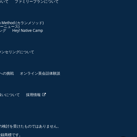
ついて
ファミリープランについて
an Method (カランメソッド)
イリーニュース)
ング
Hey! Native Camp
ウンセリングについて
世界への挑戦
オンライン英会話体験談
扱いについて
採用情報
の検討を受けたものではありません。
 の登録商標です。