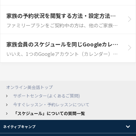
家族の予約状況を閲覧する方法・設定方法を教えてください
ファミリープランをご契約中の方は、他のご家族様の予約状況を閲覧することが可能です。 本機能をご利用いただくには、まず代表者アカウントから閲覧権限を設定...
家族会員のスケジュールを同じGoogleカレンダーに連携できますか？
いいえ、1つのGoogleアカウント（カレンダー）に対して、複数のネイティブキャンプアカウントのスケジュールを同時に連携することはできません。 ネイテ...
オンライン英会話トップ
サポートセンター(よくあるご質問)
今すぐレッスン・予約レッスンについて
「スケジュール」についての質問一覧
ネイティブキャンプ