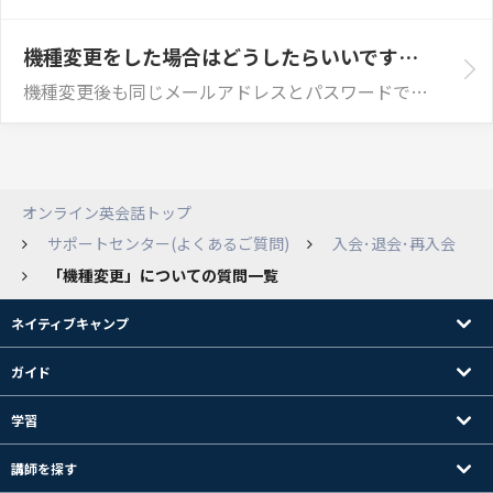
機種変更をした場合はどうしたらいいですか？
機種変更後も同じメールアドレスとパスワードでログインすれば、これまで通りご利用いただけます。レッスン履歴などの学習データはアカウントに紐づいているため...
オンライン英会話トップ
サポートセンター(よくあるご質問)
入会･退会･再入会
「機種変更」についての質問一覧
ネイティブキャンプ
ガイド
学習
講師を探す