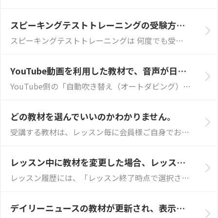
スピーキングテストトレーニングの受験方法と1日の回数制限はありますか？
スピーキングテストトレーニングは 何度でも受講いただけます。同じ問題が繰り返し表示されたり、画面が進まなくなったりする場合は、表示上の不具合である可能...
YouTube動画を利用した教材で、音声が日本語になってしまいます。どうすれば英語に戻せますか？
YouTube側の「自動吹き替え（オートダビング）機能」がオンになっていることが原因です。動画プレーヤーの設定を変更するか、ネイティブキャンプのアプリ...
どの教材を選んでいいのかわかりません。
受講する教材は、レッスン毎に会員様ご自身でお選びいただきます。 教材選びにお悩みの方には、以下のサポート機能をご用意しております。 ご状況に応じてご活...
レッスン中に教材を変更した場合、レッスン履歴にはどの教材が表示されますか？
レッスン履歴には、「レッスン終了時点で選択されていた教材」が表示されます。レッスン途中で別の教材に変更した場合でも、最後に設定されていた教材が受講済み...
デイリーニュースの教材が更新され、表示や内容が変わりました