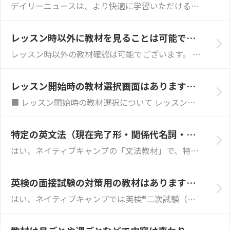
デイリーニュースは、より快適に学習いただけるよう定期的に更新・リニューアルを行っております。教材の表示レイアウト、文字サイズの変更、過去記事の非表示化...
レッスン時以外に教材を見ることは可能ですか？
レッスン時以外の教材確認は可能でございます。 トップ画面上部メニューバーより【学習】⇒【教材】⇒【教材を見る】からご確認いただけます。 ※一部の教材は...
レッスン開始時の教材選択画面はありますか？
■ レッスン開始時の教材選択について レッスン開始時の操作手順が変更され、講師との接続後に教材を選択する流れとなっております。こちらはシステムの仕様変...
特定の英文法（現在完了形・関係代名詞・比較級など）をピンポイントで学べる教材はありますか？
はい、ネイティブキャンプの「文法教材」で、特定の文法項目をピンポイントで学習できます。 各文法項目がどのチャプターに対応しているかは、「文法教材早見表...
英検の面接試験の対策用の教材はありますか？
はい、ネイティブキャンプでは英検®二次試験（面接）の対策ができる専用教材をご用意しております。 各級の面接試験に対応した模擬面接形式のレッスンをご受講...