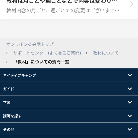
教材は月ごとや週ごとなどで内容は変わりますか？
教材内容の月ごと、週ごとでの変更はございません。 ※内容の修正等を行う場合はございます。 尚弊社では、教材の追加を随時行っております。 教材が追加され...
オンライン英会話トップ
サポートセンター(よくあるご質問)
教材について
「教材」についての質問一覧
ネイティブキャンプ
ガイド
学習
講師を探す
その他