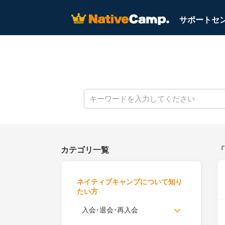
サポートセン
カテゴリ一覧
「
ネイティブキャンプについて知り
たい方
入会･退会･再入会