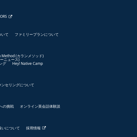
TORS
ついて
ファミリープランについて
an Method (カランメソッド)
イリーニュース)
ング
Hey! Native Camp
ウンセリングについて
世界への挑戦
オンライン英会話体験談
扱いについて
採用情報