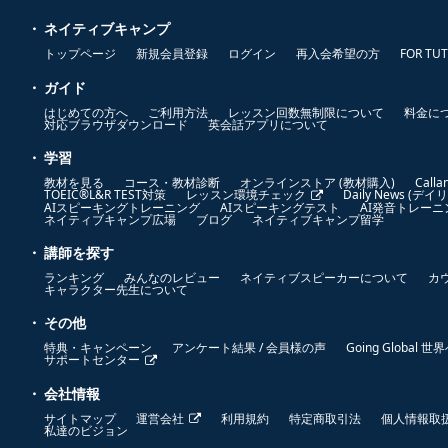
ネイティブキャンプ
トップページ
新規会員登録
ログイン
再入会希望の方
FOR TU
ガイド
はじめての方へ
ご利用方法
レッスン回数無制限について
料金に
対応ブラウザダウンロード
英会話アプリについて
学習
教材を見る
コース・教材診断
オンラインストア (教材購入)
Call
TOEIC®L&R TEST対策
レッスン環境チェック
Daily News (デ
AIスピーキングトレーニング
AIスピーキングテスト
AI発音トレーニ
ネイティブキャンプ広場
ブログ
ネイティブキャンプ留学
講師を探す
ランキング
みんなのレビュー
ネイティブスピーカーについて
カ
キャラクター先生について
その他
特典・キャンペーン
アンケート結果 / 会員様の声
Going Global 
サポートセンター
会社情報
サイトマップ
運営会社
利用規約
特定商取引法
個人情報取
私達のビジョン