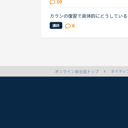
10
をスタートしたstageとその判断理...
カランの復習で具体的にどうしている
文です。たぶん今週中にステージ8のF
6
講師
どうなのかはっきりわかってなかっ...
ネイティ
オンライン英会話トップ