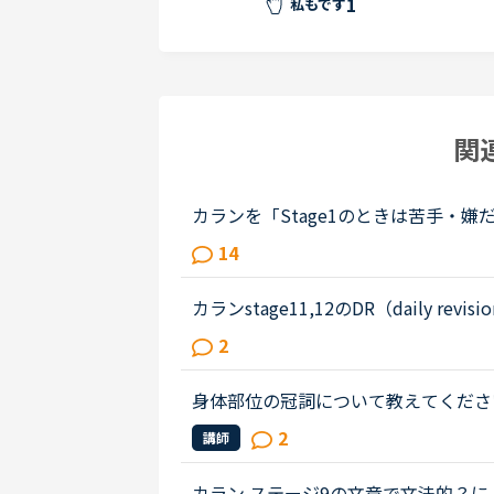
1
私もです
関
カランを「Stage1のときは苦手・
くなっていった」方のお話を伺ってみ
14
しています。カランを受講したく、1..
カランstage11,12のDR（daily r
ph）分戻るということになっていますが、各種e
2
どが、そのなかにカウントされて...
身体部位の冠詞について教えてください
部位の冠詞は基本theと習っていましたがカラン
2
講師
ており混乱してしまいました。どの...
カラン ステージ9の文章で文法的？によく