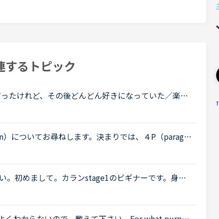
連するトピック
嫌だったけれど、その後どんどん好きになっていた／楽し
T
たいです。いつも楽しく、共感しながらNC広場を拝見
.
evision）についてお尋ねします。決まりでは、４P（paragra
xercise,手紙のwrighting方法のparagraphな
。初めまして。カランstage1のビギナーです。身体
stage1のlesson7ではa leg やa wristと言っ
わからないので、教えて下さい。For what purpos