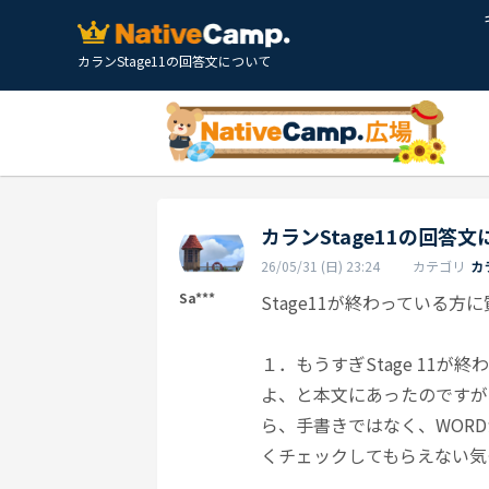
カランStage11の回答文について
カランStage11の回答
26/05/31 (日) 23:24
カテゴリ
カ
Sa***
Stage11が終わっている方
１．もうすぎStage 11が
よ、と本文にあったのですが
ら、手書きではなく、WOR
くチェックしてもらえない気