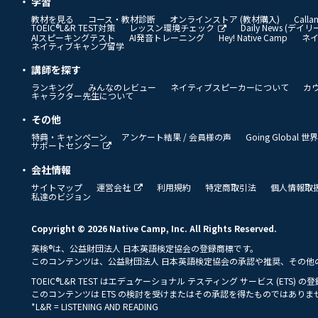
学習
教材を見る
コース・教材診断
オンラインストア (教材購入)
Call
TOEIC®L&R TEST対策
レッスン環境チェック
Daily News (デ
AIスピーキングテスト
AI発音トレーニング
Hey! Native Camp
ネ
ネイティブキャンプ留学
講師を探す
ランキング
みんなのレビュー
ネイティブスピーカーについて
カ
キャラクター先生について
その他
特典・キャンペーン
アンケート結果 / 会員様の声
Going Global
サポートセンター
会社情報
サイトマップ
運営会社
利用規約
特定商取引法
個人情報取
私達のビジョン
Copyright © 2026 Native Camp, Inc. All Rights Reserved.
英検®は、公益財団法人 日本英語検定協会の登録商標です。
このコンテンツは、公益財団法人 日本英語検定協会の承認や推奨、その他
TOEIC®L&R TEST はエデュケーショナル テスティング サービス (ETS) 
このコンテンツは ETS の検討を受けまたはその承認を得たものではありま
*L&R = LISTENING AND READING