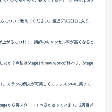
; A cat uses its whiskers to measure the width of a gap
め方について教えてください。最近STAGE11に入り、3
ました。11になってから内容が変わってビックリして
..
eが上がるにつれて、講師のキャンセル率が高くなると感
いうのも、最近カラン予約を立て続けにキャンセルさ
？今私はStage1のnew workが終わり、Stage1
n?)を始めたところです。ちなみにすでに7回受講しています。2、3
す。カランの例文が可笑しくてレッスン中に笑ってし
シャツの）ボタン穴に入れています」というところで、先
tageから再スタートすべきか迷っています。2周目以降
れましたか？１）1周目をスタートしたstage２）2周目