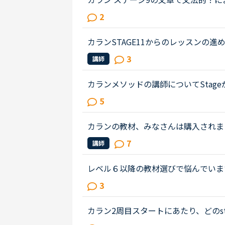
e does a cat use its whiskers ? --&gt
2
in a fence or a hedge ...
カランSTAGE11からのレッスンの進
人の先生から１回ずつレッスンを受け
3
講師
います。その中でも気になっているのは.
カランメソッドの講師についてStag
じている方はいらっしゃいますか？と
5
れ、運良く代替の先生が割り当てら...
カランの教材、みなさんは購入されましたか
の復習(Full stage revisio
7
講師
回前のレッスンから毎回講師の方か...
レベル６以降の教材選びで悩んでいま
まいました。Stage5の「ペンを（
3
生にもよるのでしょうが、例文のお...
カラン2周目スタートにあたり、どのs
の方は戻るstageをどうやって判断さ