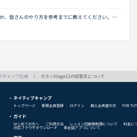
か、皆さんのやり方を参考までに教えてください。長
SRに入ると思います。2から始めて、あんまりカランが
ブキャンプ広場
カランStage11の回答文について
ネイティブキャンプ
トップページ
新規会員登録
ログイン
再入会希望の方
FOR TU
ガイド
はじめての方へ
ご利用方法
レッスン回数無制限について
料金に
対応ブラウザダウンロード
英会話アプリについて