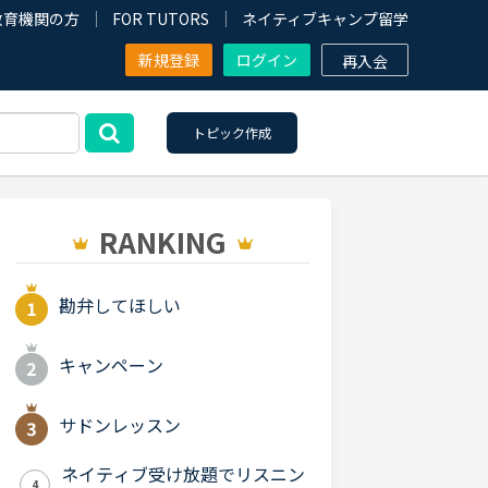
教育機関の方
FOR TUTORS
ネイティブキャンプ留学
新規登録
ログイン
再入会
トピック作成
RANKING
勘弁してほしい
キャンペーン
サドンレッスン
ネイティブ受け放題でリスニン
4