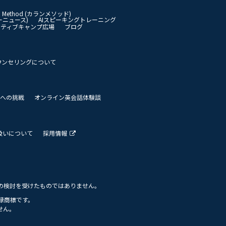
an Method (カランメソッド)
イリーニュース)
AIスピーキングトレーニング
イティブキャンプ広場
ブログ
ウンセリングについて
 世界への挑戦
オンライン英会話体験談
扱いについて
採用情報
の検討を受けたものではありません。
の登録商標です。
せん。