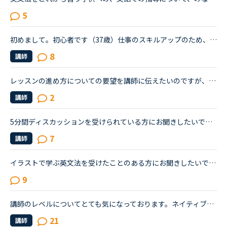
5
初めまして。初心者です（37歳）仕事のスキルアップのため、海外旅行にも行けるようになりたくネイティブキャンプを始めました。今月入会して、6回受けました（初心者向け教材）レッスン中、講師が何を話している...
8
講師
レッスンの進め方についての要望を講師に伝えたいのですが、うまく伝えられません。皆様はレッスンの最初や、最中に「ここはとばして」とか「ここはじっくりやりたい」とか伝えていますか？私はレッスンの最中に...
2
講師
5分間ディスカッションを受けられている方にお聞きしたいです。私はネイティブキャンプを始めたばかりの英語初心者です。初心者なので文法の入門から始めましたが、講師の方から「このgrammerは君には簡単すぎる...
7
講師
イラストで学ぶ英文法を受けたことのある方にお聞きしたいです。私は普段、普通の文法（初級〜中級）と幾つかのアウトプット教材を並行して受けています。喋る練習をするのがとにかく楽しいので最近は５分間ディ...
9
講師のレベルについてとても気になっております。ネイティブキャンプをはじめて3年です。文法と発音の基礎から始めてきたおかげで、段々と言いたいことを表現でき、先生の話していることもほぼ理解できるようにな...
21
講師