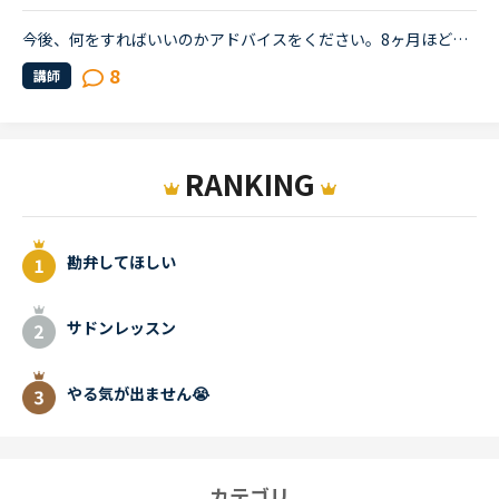
今後、何をすればいいのかアドバイスをください。8ヶ月ほど前からネイティブキャンプを始めました。最初は本当に先生の言ってることが全然聞き取れず、何を言っていいかもわからない状況でのスタートでした。週30...
8
講師
RANKING
勘弁してほしい
サドンレッスン
やる気が出ません😭
カテゴリ