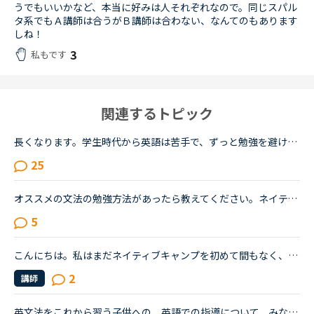
うでもいいかなど、本当に好みは人それぞれなので。同じスパル
タ系でもＡ講師は合うがＢ講師は合わない、なんてのもあります
しね！
3
私もです
関連するトピック
長くなります。学生時代から英語は苦手で、ずっと勉強を避けてきました。２０代の時にたまたま近くのスクールで受けたTOEICのお試しテストでは、恥ずかしながら170～200程度しかないだろうと言われました。もちろ...
25
オススメの文法の勉強方法があったら教えてください。ネイティブキャンプを初めて半年ほど経つものです。（２４歳 女）目的は海外の友達と話せるようになりたい。日常会話をマスターしたと思い始めました。レベ...
5
こんにちは。私はまだネイティブキャンプを初めて間もなく、あまりよくわかっていません。レッスンではフリートークばかり受講しています。試しに教材を使ってレッスンをしてみたいのですが、何か皆さんのお勧め...
2
講師
英文法をこれから習う子供への、英語での指導について、みなさん、どう思われますか？私は、説明そのものを英語で行うのは、少なくとも中学校の文法の範囲が一通り終わらないと、なかなか厳しいのではないかと思...