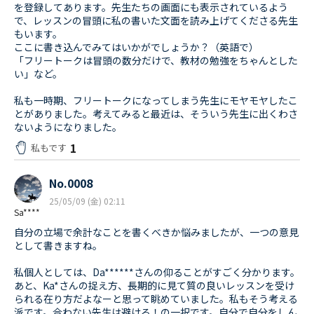
を登録してあります。先生たちの画面にも表示されているよう
で、レッスンの冒頭に私の書いた文面を読み上げてくださる先生
もいます。
ここに書き込んでみてはいかがでしょうか？（英語で）
「フリートークは冒頭の数分だけで、教材の勉強をちゃんとした
い」など。
私も一時期、フリートークになってしまう先生にモヤモヤしたこ
とがありました。考えてみると最近は、そういう先生に出くわさ
ないようになりました。
1
私もです
No.0008
25/05/09 (金) 02:11
Sa****
自分の立場で余計なことを書くべきか悩みましたが、一つの意見
として書きますね。
私個人としては、Da******さんの仰ることがすごく分かります。
あと、Ka*さんの捉え方、長期的に見て質の良いレッスンを受け
られる在り方だよなーと思って眺めていました。私もそう考える
派です。合わない先生は避ける！の一択です。自分で自分をしん