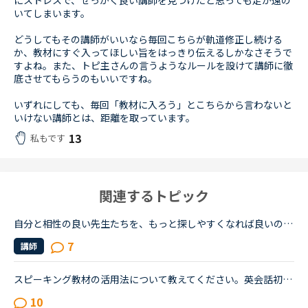
にストレスで、せっかく良い講師を見つけたと思っても足が遠の
いてしまいます。
どうしてもその講師がいいなら毎回こちらが軌道修正し続ける
か、教材にすぐ入ってほしい旨をはっきり伝えるしかなさそうで
すよね。また、トピ主さんの言うようなルールを設けて講師に徹
底させてもらうのもいいですね。
いずれにしても、毎回「教材に入ろう」とこちらから言わないと
いけない講師とは、距離を取っています。
13
私もです
関連するトピック
自分と相性の良い先生たちを、もっと探しやすくなれば良いのにな、と感じています。・先生の得意な教材、もしくはお気に入りの教材を3つくらい太文字で表示してほしい。「このテキスト、はじめて」と言う先生との...
7
講師
スピーキング教材の活用法について教えてください。英会話初心者です。自己紹介・今日何してた？の問いかけに何とか答えられる程度でリスニング・スピーキング共にまだまだ…というレベルです。海外旅行が好きなの...
10