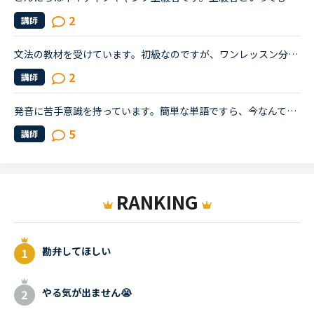
2
講師
文法の教材を受けています。初級なのですが、ワンレッスン分の教材が少ないからすぐに最後のFree Conversationまで行ってしまいます。だけどFree Conversationで10分近く自由に話す実力もないです。でも、どの講...
2
講師
発音に苦手意識を持っています。簡単な単語ですら、今なんて言った？と聞き返されたり、文法や語彙はとりあえずokだから、発音をもっと伸ばした方が良いと言われたり…。教材やyoutube等で学習しても、自分が正し...
5
講師
RANKING
勘弁してほしい
やる気が出ません😭