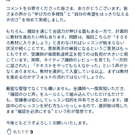
コメントをお寄せくださった皆さま、ありがとうございます。皆
さまの声から “学び方の多様性” と “自分の希望をはっきり伝える
大切さ” を改めて実感しました。
もちろん、雑談を通じて会話力が伸びる面もある一方で、計画的
に教材を進めたい時もあります。問題は、毎回こちらが「そろそ
ろ教材に入りましょう」と言わなければレッスンが始まらない
状況が続くことです。意思表示の練習になるというご意見はもっ
ともですが、受講側が毎度軌道修正を担うのは負担が大きいと感
じています。実際、ネイティブ講師のレビューを見ても「一方的
に話された」「テキストをやってもらえなかった」という声が少
なくありません。教材を選択して入室している以上、まずは教材
を進めるのがデフォルトの流れではないでしょうか。
厳密な管理でなくても構いません。全講師へ一度周知いただき、
「確認のひと声」をルールとして組み込んでいただけるだけで
も、受講者は安心してレッスン目的を共有できると思います。雑
談中心のレッスンを好む方もいらっしゃるので、選択肢は残した
まま “確認を必須にする” という形が理想です。
今後ともどうぞよろしくお願いいたします。
9
私もです