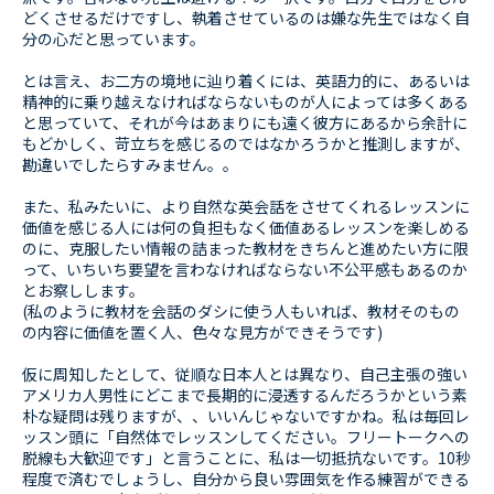
どくさせるだけですし、執着させているのは嫌な先生ではなく自
分の心だと思っています。
とは言え、お二方の境地に辿り着くには、英語力的に、あるいは
精神的に乗り越えなければならないものが人によっては多くある
と思っていて、それが今はあまりにも遠く彼方にあるから余計に
もどかしく、苛立ちを感じるのではなかろうかと推測しますが、
勘違いでしたらすみません。。
また、私みたいに、より自然な英会話をさせてくれるレッスンに
価値を感じる人には何の負担もなく価値あるレッスンを楽しめる
のに、克服したい情報の詰まった教材をきちんと進めたい方に限
って、いちいち要望を言わなければならない不公平感もあるのか
とお察しします。
(私のように教材を会話のダシに使う人もいれば、教材そのもの
の内容に価値を置く人、色々な見方ができそうです)
仮に周知したとして、従順な日本人とは異なり、自己主張の強い
アメリカ人男性にどこまで長期的に浸透するんだろうかという素
朴な疑問は残りますが、、いいんじゃないですかね。私は毎回レ
ッスン頭に「自然体でレッスンしてください。フリートークへの
脱線も大歓迎です」と言うことに、私は一切抵抗ないです。10秒
程度で済むでしょうし、自分から良い雰囲気を作る練習ができる