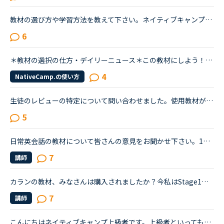
教材の選び方や学習方法を教えて下さい。ネイティブキャンプを始めて半年以上が経ちます。（ネイティブキャンプの前は別のオンライン英会話で1年やっていました。）最近はカランと教材を使ったレッスンを２コマや...
6
＊教材の選択の仕方・デイリーニュース＊この教材にしよう！と決めて、「教材変更」を押しても、教材が変更されないため、ホームボタンで戻り、そこから次回教材を決定しています。しかし、これにしよう！と決め...
4
NativeCamp.の使い方
生徒のレビューの特定について問い合わせました。使用教材が表記されてどの生徒のレビューかが、より特定されやすいのでは、と問い合わせました。ネイティブキャンプ会員様サポートセンターです。会員様を混乱さ...
5
日常英会話の教材について皆さんの意見をお聞かせ下さい。1週間前からNCを始め、毎日2-4コマ程度受講しています。TOEIC600程度、英会話もできないので、ある程度基礎から始めようと思っています。現在、日常英会...
7
講師
カランの教材、みなさんは購入されましたか？今私はStage1のnew workが終わり、Stage1の復習(Full stage revision?)を始めたところです。ちなみにすでに7回受講しています。2、3回前のレッスンから毎回講師の方か...
7
講師
こんにちはネイティブキャンプ上級者です。上級者といってもアレなんですが今回これを見た皆さんに質問します。私は今レッツゴーと言う教材をやっていますでもその教材を自分にぴったりなはずなのに教師が違う教...