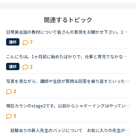
関連するトピック
日常英会話の教材について皆さんの意見をお聞かせ下さい。1週間前からNCを始め、毎日2-4コマ程度受講しています。TOEIC600程度、英会話もできないので、ある程度基礎から始めようと思っています。現在、日常英会...
7
講師
こんにちは。1ヶ月前に始めたばかりで、仕事と育児でなかなか予約をして受講することが難しいため、日常英会話中級コースを受講しています。（スピーキングテストは6でした）自分は文法知識はあるけれど喋るとな...
2
講師
写真を見ながら、講師や生徒が質問＆回答を繰り返すといったコースはありますか？いくつかのコースを受講してみたのですが、どの英会話のコースも、基本的には・講師の方の後に続いてのリーディング・conversatio...
2
現在カランのstage2です。以前からシャドーイングはやっていて、先に話してくれる先生だとその先生が話し始めたすぐ後に続いて話すことは出来るのですが、本日カランであたった先生は、質問後に私の回答を待つ先...
5
経験ありの新人先生のバッジについて お気に入りの先生が、ホームベースティーチャとなって帰ってきました。そういう場合新人扱いとなるのは他の方で知っていました。彼女はビジネスカラン以外ほとんどのバッ...