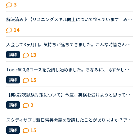
3
解決済み♪【リスニングスキル向上について悩んでいます：みなさんどのように学習していますか。】●私の英語力私は、「聞こえない」ことが課題だと考えているTOEIC600コースを中心に受講中のもうすぐ40歳です。・T...
14
入会して3ヶ月目。気持ちが落ちてきました。こんな時皆さんならどうしますか？こんにちは。英語は大学受験で勉強したのが最後の現在26歳です。英語喋れたら格好良いよな〜という憧れを実現させてやろうじゃないか...
13
講師
Toeic600点コースを受講し始めました。ちなみに、恥ずかしいのですが私は自習で受けて昨年のToeic535点でした。得点をもう少し伸ばしたいのと、速い英語の一言一言を聴き取る力をつけたくて、このコースに取り組...
15
講師
【英検2次試験対策について】今度、英検を受けようと思っています。この休みの機会に2次試験の勉強もしたいと思い、NCに入会したばかりのNC初心者です。英検の2次試験対策のコースがあると思うのですがそれとは別...
2
講師
スタディサプリ新日常英会話を受講したことがありますか？アメリカ駐在妻、ネイティブキャンプ歴8ヶ月(駐在歴と同じ)です。実践発音、カランを中心に、いろいろ受講して楽しんでいます。最近、スタサプ新日常英会...
15
講師