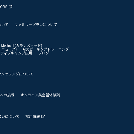
TORS
ついて
ファミリープランについて
an Method (カランメソッド)
イリーニュース)
AIスピーキングトレーニング
イティブキャンプ広場
ブログ
ウンセリングについて
 世界への挑戦
オンライン英会話体験談
扱いについて
採用情報