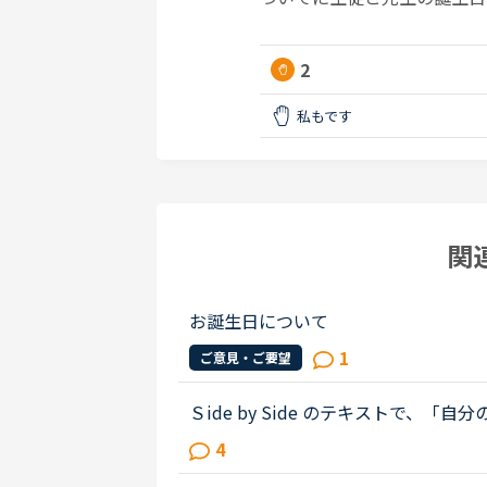
2
私もです
関
お誕生日について
1
ご意見・ご要望
Ｓide by Side のテキストで、「自
November 17thDecember 31st 
4
20th ’と言うと、 ' the twen...