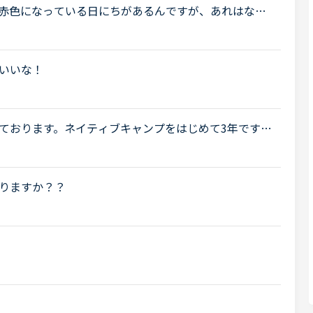
赤色になっている日にちがあるんですが、あれはなん
いいな！
ております。ネイティブキャンプをはじめて3年です。
げで、段々と言いたいことを表現でき、先生の話して
りますか？？