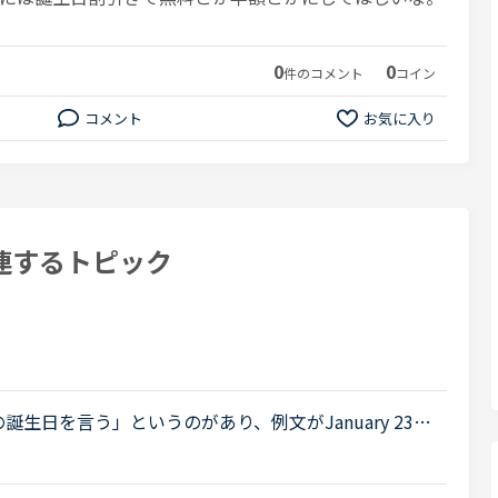
0
0
件のコメント
コイン
コメント
お気に入り
連するトピック
分の誕生日を言う」というのがあり、例文がJanuary 23rd
(thirty-first) でした。そして私の誕生日を聞かれ’ January