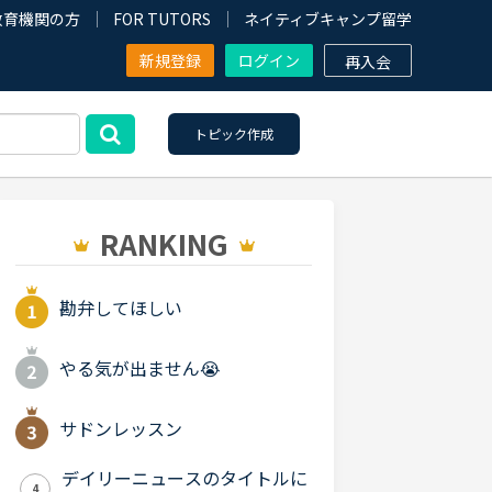
教育機関の方
FOR TUTORS
ネイティブキャンプ留学
新規登録
ログイン
再入会
トピック作成
RANKING
勘弁してほしい
やる気が出ません😭
サドンレッスン
デイリーニュースのタイトルに
4