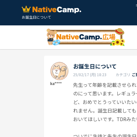
お誕生日について
お誕生日について
25/02/17 (月) 18:23
カテゴリ
ご
ka****
先生って年齢を記載させられ
のにって思います。レギュラ
ど、おめでとうっていいたい
れません。誕生日記載しても
おいてほしいです。TDRみ
ついでに生徒と先生の誕生日