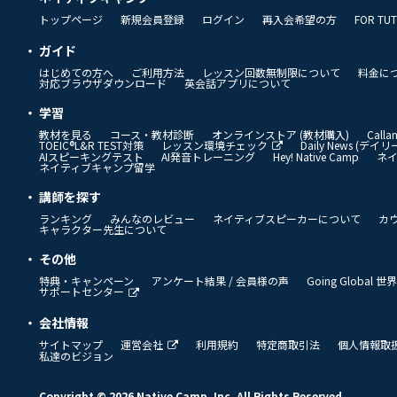
トップページ
新規会員登録
ログイン
再入会希望の方
FOR TU
ガイド
はじめての方へ
ご利用方法
レッスン回数無制限について
料金に
対応ブラウザダウンロード
英会話アプリについて
学習
教材を見る
コース・教材診断
オンラインストア (教材購入)
Call
TOEIC®L&R TEST対策
レッスン環境チェック
Daily News (デ
AIスピーキングテスト
AI発音トレーニング
Hey! Native Camp
ネ
ネイティブキャンプ留学
講師を探す
ランキング
みんなのレビュー
ネイティブスピーカーについて
カ
キャラクター先生について
その他
特典・キャンペーン
アンケート結果 / 会員様の声
Going Global
サポートセンター
会社情報
サイトマップ
運営会社
利用規約
特定商取引法
個人情報取
私達のビジョン
Copyright © 2026 Native Camp, Inc. All Rights Reserved.