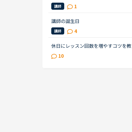
1
講師
講師の誕生日
4
講師
休日にレッスン回数を増やすコツを教
す。土日にもカランを１回やるときも
10
インのいらない今すぐレッスンをす...