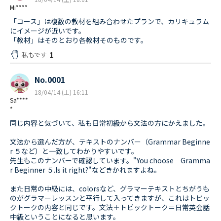
Mi****
「コース」は複数の教材を組み合わせたプランで、カリキュラム
にイメージが近いです。
「教材」はそのとおり各教材そのものです。
1
私もです
No.0001
18/04/14 (土) 16:11
Sa****
*
同じ内容と気づいて、私も日常初級から文法の方にかえました。
文法から選んだ方が、テキストのナンバー（Grammar Beginne
r ５など）と一致してわかりやすいです。
先生もこのナンバーで確認しています。"You choose Gramma
r Beginner ５.Is it right?"などきかれますよね。
また日常の中級には、colorsなど、グラマーテキストとちがうも
のがグラマーレッスンと平行して入ってきますが、これはトピッ
クトークの内容と同じです。文法＋トピックトーク＝日常英会話
中級ということになると思います。