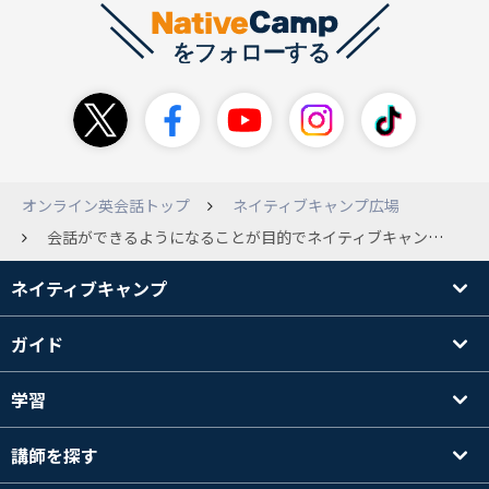
オンライン英会話トップ
ネイティブキャンプ広場
会話ができるようになることが目的でネイティブキャンプをやってるのですが、コースで選ぶ「日常初級英会話コース」か教材で選ぶ「文法」かどちらをやればいいでしょうか？ 前に日本人スタッフのカウンセラーを受けたときは、文法や旅行英会話などを勧められたのですが、ふとコースのところを見ていると、日常初級英会話があったので気になってしまい。 今は日本人スタッフのアドバイス通り文法をしていますが、違いがわからなくて。 教えてください！
ネイティブキャンプ
ガイド
学習
講師を探す