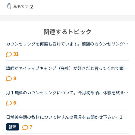
2
私もです
関連するトピック
カウンセリングを何度も受けています。前回のカウンセリングでは 出身について話す をやってくださいと言われました。 今回のカウンセリングでは 入門を side by sideを など。 毎回、カウンセリングを受ける...
31
講師がネイティブキャンプ（会社）が好きだと言ってくれて嬉しかったです。ネイティブキャンプに入会してから５ケ月の間お世話になっている大好きな講師が言うにはネイティブキャンプはこれまで働いたESL（第二言...
8
月１無料のカウンセリングについて。今月初め頃、体験を終えて正式に入会しました。小１の子供ですが、プリスクールに通っていたのでそこそこ話せます。が、子供なので果してどこまで文法など理解しているのかわ...
6
日常英会話の教材について皆さんの意見をお聞かせ下さい。1週間前からNCを始め、毎日2-4コマ程度受講しています。TOEIC600程度、英会話もできないので、ある程度基礎から始めようと思っています。現在、日常英会...
7
講師