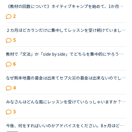
《教材の回数について》ネイティブキャンプを始めて、1か月が経ちました。現在は、中級英会話と発音とトピックトークを進めています。中級英会話は1日2コンテンツ×2回を受けているので、あともう少しで終わるとこ...
2
２カ月ほどカランだけに集中してレッスンを受け続けていましたが、ステージ５で限界を感じ、カランをお休みして「文法、スピーキング、ビジネス」にシフトチェンジをしようと考えています。仕事で英語を読み書き...
5
教材で「文法」か「side by side」でどちらを集中的にやろうか迷っています。実践的な英会話とリスニングを強化したいと考えております。平均で一日2回のうち一つはカランを受けております。また「文法」や「side...
6
なぜ熊本地震の募金は出来てセブ火災の募金は出来ないのでしょうか？以前別の方が立てたトピックで <a href="https://nativecamp.net/user/message-board/detail/842" target="_blank">https://nativecamp.net/user/message-board/detail/842</a> セブの火災について <a href="http://www.sunstar.com.ph/cebu/loca..." target="_blank">http://www.sunstar.com.ph/cebu/loca...</a>
4
みなさんはどんな風にレッスンを受けていらっしゃいますか？今は、フリートークを主に受けていて、たまにデイリーニュースを受けています。「コース・教材診断」を受けると、「カラン」とかになるのですが、お金...
3
今後、何をすればいいのかアドバイスをください。8ヶ月ほど前からネイティブキャンプを始めました。最初は本当に先生の言ってることが全然聞き取れず、何を言っていいかもわからない状況でのスタートでした。週30...