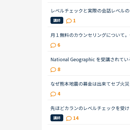
いることもほぼ理解できるようにな...
レベルチェックと実際の会話レベルの
1.5年。先生たちのおかげで、先日久
1
講師
をいただきました。これは、ネイテ...
月１無料のカウンセリングについて。
の子供ですが、プリスクールに通って
6
こまで文法など理解しているのかわ...
National Geographic を
で受講しているのはカランメソッドで
8
世界一周旅行、TOEIC600、スタサプ..
なぜ熊本地震の募金は出来てセブ火災
トピックで <a href="https://nativecamp
4
ank">https://nativecamp.net/us
href="http://www.sunstar.com.ph/ce
先ほどカランのレベルチェックを受け
m.ph/cebu/loca...</a>
手で、受け答えが悪かったのかもしれ
14
講師
ョッキングでした...通常のレッス...