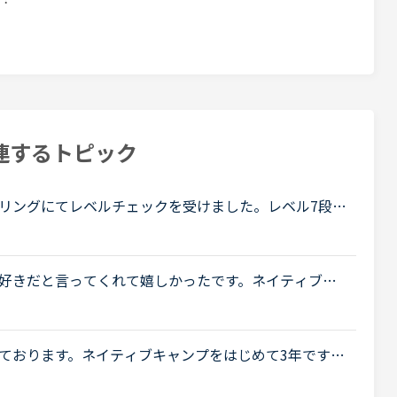
連するトピック
リングにてレベルチェックを受けました。レベル7段階
ョックを受けています。1年以上やってこのレベルなん
好きだと言ってくれて嬉しかったです。ネイティブキ
話になっている大好きな講師が言うにはネイティブキ
.
ております。ネイティブキャンプをはじめて3年です。
げで、段々と言いたいことを表現でき、先生の話して