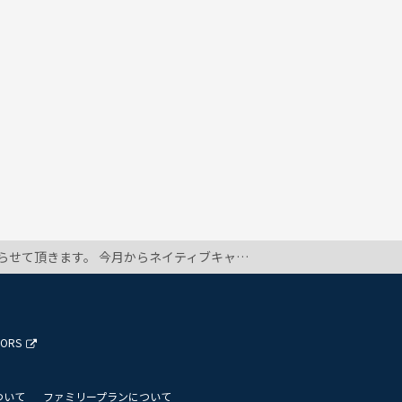
、復習でのみ必要と聞きました。 それって、高いお金でテキストを買っても、あまり使わないってことなのかなって思いました。 カラン受講されている先輩方、実際のところどうなのでしょうか？ 授業中と自習でのテキスト使用頻度はいかがなものでしょうか？
TORS
ついて
ファミリープランについて