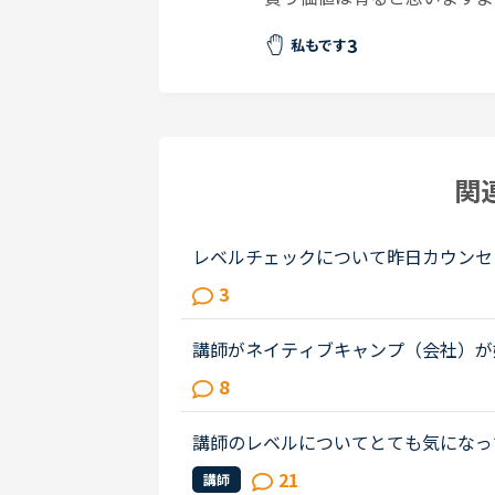
3
私もです
関
レベルチェックについて昨日カウンセ
のうちレベル3だと言われちょっとシ
3
だと。そしてカウンセラーの方に今...
講師がネイティブキャンプ（会社）が
ャンプに入会してから５ケ月の間お世
8
ャンプはこれまで働いたESL（第二言..
講師のレベルについてとても気になっ
文法と発音の基礎から始めてきたおか
21
講師