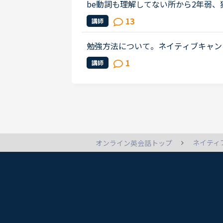
be動詞も理解してない所から2年弱、
めました。ネイティブキャンプも4ヶ
13
講師
になりカランメソッドだけを受講して..
勉強方法について。ネイティブキャン
度必要とされる会話は出来るようにな
1
講師
キルはgood enough、じゅうぶんコミ.
ネイティ
オンライン英会話トップ