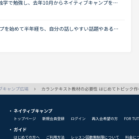
独学で勉強し、去年10月からネイティブキャンプを始
月位までは頑張っていたのですが、最近は週に3回ほど
.
プを始めて半年経ち、自分の話しやすい話題やある程
りました。日本人講師を含め数人の先生からは君のス
..
ブキャンプ広場
カランテキスト教材の必要性 はじめてトピック作らせて頂きます。 今月からネイティブキャンプに入会致しました。カランのことは無料体験中に知り、興味があったので、無料体験終了後にレベルチェックを受講しました。 そしていよいよ本講座受講をと思っていますが、テキストは授業中見てはいけない上に
ネイティブキャンプ
トップページ
新規会員登録
ログイン
再入会希望の方
FOR TU
ガイド
はじめての方へ
ご利用方法
レッスン回数無制限について
料金に