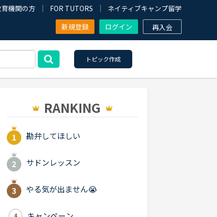
教育機関の方
FOR TUTORS
ネイティブキャンプ留学
新規登録
ログイン
再入会
トピック作成
RANKING
勘弁してほしい
サドンレッスン
やる気が出ません😭
キャンペーン
4