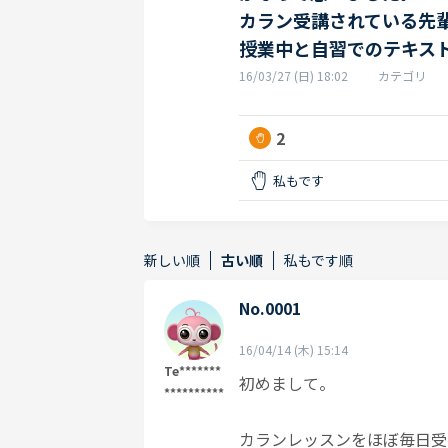
カラン受講されている先
授業中と自習でのテキス
16/03/27 (日) 18:02
カテゴリ
2
私もです
新しい順
古い順
私もです順
No.0001
16/04/14 (木) 15:14
Te*******
初めまして。
**********
カランレッスンをほぼ毎日受