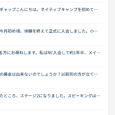
ギャップこんにちは。ネイティブキャンプを初めて早
しぶりにレベルチェックをやってみたところ、レベル5
今月初め頃、体験を終えて正式に入会しました。小１
いたのでそこそこ話せます。が、子供なので果してど
受講されている方にお尋ねします。私はNC入会して約1年半、メイン
、ほぼ毎日受講しています。それ以外には不定期で、
.
の募金は出来ないのでしょうか？以前別の方が立てた
.net/user/message-board/detail/842" target="_bl
er/message-board/detail/842</a> セブの火災について <a
bu/loca..." target="_blank">http://www.sunstar.co
たところ、ステージ2になりました。スピーキングは苦
ませんが、ここ数年の自身の英語学習から考えるとシ