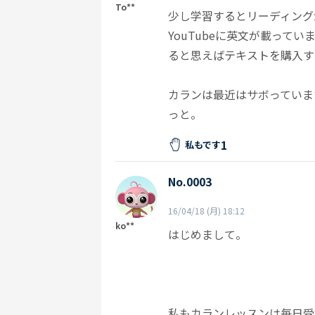
To**
少し学習するとリーディング
YouTubeに英文が載って
ると思えばテキストを購入す
カランは最近はサボっていま
っと。
1
私もです
No.0003
16/04/18 (月) 18:12
ko**
はじめまして。
私もカランレッスンは毎日受