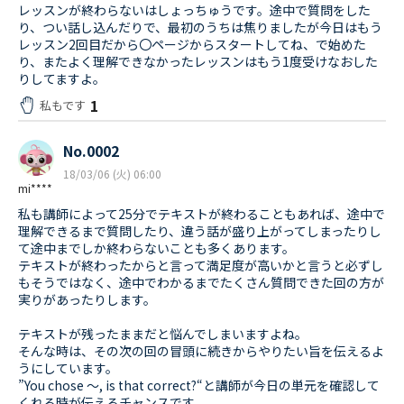
レッスンが終わらないはしょっちゅうです。途中で質問をした
り、つい話し込んだりで、最初のうちは焦りましたが今日はもう
レッスン2回目だから〇ページからスタートしてね、で始めた
り、またよく理解できなかったレッスンはもう1度受けなおした
りしてますよ。
1
私もです
No.0002
18/03/06 (火) 06:00
mi****
私も講師によって25分でテキストが終わることもあれば、途中で
理解できるまで質問したり、違う話が盛り上がってしまったりし
て途中までしか終わらないことも多くあります。
テキストが終わったからと言って満足度が高いかと言うと必ずし
もそうではなく、途中でわかるまでたくさん質問できた回の方が
実りがあったりします。
テキストが残ったままだと悩んでしまいますよね。
そんな時は、その次の回の冒頭に続きからやりたい旨を伝えるよ
うにしています。
”You chose 〜, is that correct?“と講師が今日の単元を確認して
くれる時が伝えるチャンスです。