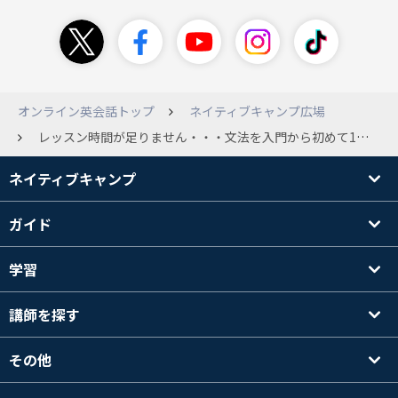
オンライン英会話トップ
ネイティブキャンプ広場
レッスン時間が足りません・・・文法を入門から初めて17.18あたりから、レッスン時間が足りなくなることが続いています。Reviewひとつ前のExerciseやFreeConversationができずに「復習タイムです」が表示されてしまい、Reviewの時間になってしまいます。途中で質問したり、写真を見て質問する部分で答えを考えるのに時間がかかってしまうせいだと思います。皆さんはそういう時にどうされていますか？最初に先生にこの単元が二回目であることや、どの部分をやってほしいなどリクエストをすることもできるのでしょうか？
ネイティブキャンプ
ガイド
学習
講師を探す
その他