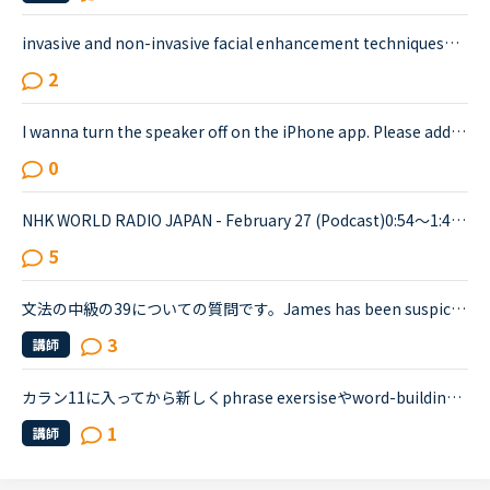
invasive and non-invasive facial enhancement techniquesでのivasiveの意味について[Level 8-10] The Rising Demand for Facial Surgery During Lockdown <a href="https://nativecamp.net/textbook/page-detail/2/6817" target="_blank">https://nativecamp.net/textbook/page-detail/2/6817</a> に...
2
I wanna turn the speaker off on the iPhone app. Please add a function to kill the speaker on the app.Very loud voice of tutors is coming from the speaker while tutors can not be hearing voice of us...
0
NHK WORLD RADIO JAPAN - February 27 (Podcast)0:54～1:49The Japanese government is studying additional measures to prop up the tourist industry and smaller businesses hit hard by the spread of a ne...
5
文法の中級の39についての質問です。James has been suspicious about Andrew's strange behavior lately.James「 Frankly, I don't know why you are still going to that farm. You were only going there for ...
3
講師
カラン11に入ってから新しくphrase exersiseやword-building exersise等が追加されましたが、皆さんはどう勉強されましたか？まず、phase exersiseは出てきたものを覚えるでいいとして、word-building exersiseを...
1
講師