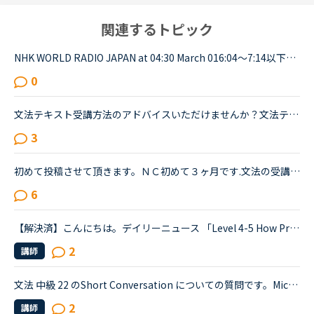
関連するトピック
NHK WORLD RADIO JAPAN at 04:30 March 016:04～7:14以下が音声をディクテーションしたものでしたが、音源が削除されてしまったので、このトピック自体をスルーしてください。An international research team of ...
0
文法テキスト受講方法のアドバイスいただけませんか？文法テキスト初級を受講しているのですが、1回のレッスンで1レッスン分終えれることがほぼありません。Exerciseの答えをレッスン前に考えておいても、最後のF...
3
初めて投稿させて頂きます。ＮＣ初めて３ヶ月です.文法の受講をポジティブにやれる方法がありましたら、教えていただけると嬉しいです。最初は文法を中心にやっていたのですが、何か物足りなくてカウンセラーの方...
6
【解決済】こんにちは。デイリーニュース 「Level 4-5 How Processed Food Helped Humanity」 の第2パラグラフ、The small size of teeth in early humans can only be explained by food becoming easier to eat...
2
講師
文法 中級 22 のShort Conversation についての質問です。Michael:Hey, have you seen this movie: &quot;Freddy vs. Jason&quot;?Sarah:No. I know those killers though. Freddy, from &quot;A Nightmare on El...
2
講師