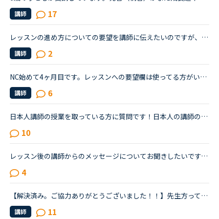
17
講師
レッスンの進め方についての要望を講師に伝えたいのですが、うまく伝えられません。皆様はレッスンの最初や、最中に「ここはとばして」とか「ここはじっくりやりたい」とか伝えていますか？私はレッスンの最中に...
2
講師
NC始めて4ヶ月目です。レッスンへの要望欄は使ってる方がいたら教えて下さいまた、どんな内容を要望してますか？
6
講師
日本人講師の授業を取っている方に質問です！日本人の講師の授業を取るときってどんな内容の授業をしてもらってますか？その時はすべて英語で授業をしてもらってますか？それとも日本語で説明してもらうって感じ...
10
レッスン後の講師からのメッセージについてお聞きしたいです。フィリピン以外の国(もちろん在宅)で、いつも定型文をコピペして送ってくる先生がいます。カウンセリングでお勧めされた先生で、何度か受講しました...
4
【解決済み。ご協力ありがとうございました！！】先生方って私たちの要望って、読んでくれるのでしょうか？前に要望に、【あまり指摘しないでほしい】と選択肢から選びました。でも、いざレッスンの時に、先生は...
11
講師