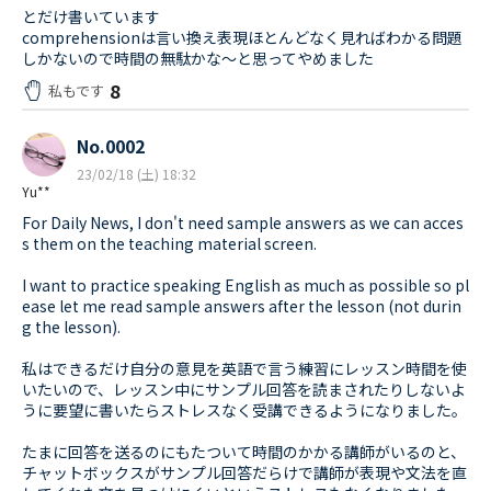
とだけ書いています
comprehensionは言い換え表現ほとんどなく見ればわかる問題
しかないので時間の無駄かな～と思ってやめました
8
私もです
No.0002
23/02/18 (土) 18:32
Yu**
For Daily News, I don't need sample answers as we can acces
s them on the teaching material screen.
I want to practice speaking English as much as possible so pl
ease let me read sample answers after the lesson (not durin
g the lesson).
私はできるだけ自分の意見を英語で言う練習にレッスン時間を使
いたいので、レッスン中にサンプル回答を読まされたりしないよ
うに要望に書いたらストレスなく受講できるようになりました。
たまに回答を送るのにもたついて時間のかかる講師がいるのと、
チャットボックスがサンプル回答だらけで講師が表現や文法を直