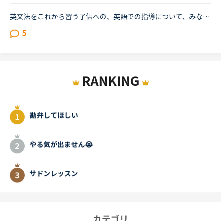
英文法をこれから習う子供への、英語での指導について、みなさん、どう思われますか？私は、説明そのものを英語で行うのは、少なくとも中学校の文法の範囲が一通り終わらないと、なかなか厳しいのではないかと思...
5
RANKING
勘弁してほしい
やる気が出ません😭
サドンレッスン
カテゴリ