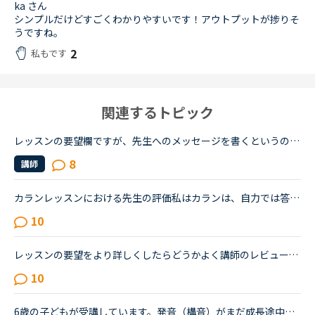
ka さん
シンプルだけどすごくわかりやすいです！アウトプットが捗りそ
うですね。
2
私もです
関連するトピック
レッスンの要望欄ですが、先生へのメッセージを書くというのでも大丈夫なのでしょうか。私はカランメソッドを主に受けているのですが、その先生達へメッセージとして伝えたいことがあります。喉の調子を保つのが...
8
講師
カランレッスンにおける先生の評価私はカランは、自力では答えられないので、シャドウイングしています。リードの上手な先生を選んでレッスンを受けますし、逆に、レビューを読んで待つタイプの先生だとわかると...
10
レッスンの要望をより詳しくしたらどうかよく講師のレビューで様々な意見を見るのですが、「教材は終わらなかったけど、楽しく会話ができた」という人もいれば、「雑談で最後まで終わらせられず不満」という意見...
10
6歳の子どもが受講しています。発音（構音）がまだ成長途中で、日本語でもカ行が上手く言えず、ほとんどタ行に聞こえてしまいます（構音障害の疑いあり）。英語でもやはりＣ,Kの音がTに近くなってしまいます。日...