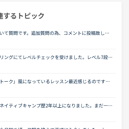
連するトピック
いて質問です。追加質問の為、コメントに投稿致しま
 by SIDE、文法等インプット中心の教材で約1年ほど受講
リングにてレベルチェックを受けました。レベル7段階
ョックを受けています。1年以上やってこのレベルなん
トーク」風になっているレッスン最近感じるのです
ような内容で推し進める講師が多いと感じます。(自分
.
ネイティブキャンプ歴2年以上になりました。まだ一回
いつもは、カラン、文法中級、side by sideをして