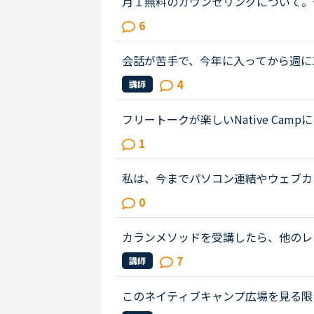
月１無料のカウンセリングについて。
の子供ですが、プリスクールに通って
6
こまで文法など理解しているのかわ...
会話が苦手で、今年に入ってから週に1
す。カランは1から始めレベル3、5m
4
講師
れながら、なんとか進めているという..
フリートークが楽しいNative Cam
ど様々なレッスンメニューが準備され
1
があります。内容は、「講師とフリー..
私は、今までパソコン連結やウェブカ
も、ネイティブキャンプの方々から、
0
ん。買ったばかりのウェブカメラ故...
カランメソッドを受講したら、他のレ
ュースと5分間ディスカッションを中
7
講師
師の方の言葉はたぶん半分くらいし...
このネイティブキャンプ広場を見る限
り、ディリーニュースの話題で盛り上