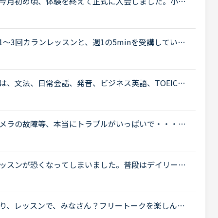
今月初め頃、体験を終えて正式に入会しました。小１
いたのでそこそこ話せます。が、子供なので果してど
〜3回カランレッスンと、週1の5minを受講していま
inは日本人の先生で、私の言いたいことをくみ取ってく
.
pには、文法、日常会話、発音、ビジネス英語、TOEICな
ていますね。レッスンメニューの一つにフリートーク
.
メラの故障等、本当にトラブルがいっぱいで・・・で
たった一度も気分の悪い対応を受けたことがありませ
ッスンが恐くなってしまいました。普段はデイリーニ
心に、補強したいところは文法教材を受けています。講
り、レッスンで、みなさん？フリートークを楽しんだ
がったりと、しているようですが、ネイティブキャン