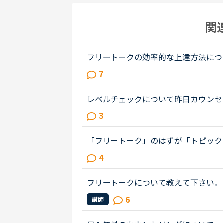
関
フリートークの効率的な上達方法につ
した。私はこれまで、Callan、SIDE
7
してきましたが、今後はフリートー...
レベルチェックについて昨日カウンセ
のうちレベル3だと言われちょっとシ
3
だと。そしてカウンセラーの方に今...
「フリートーク」のはずが「トピック
が、フリートークをトピックトークの
4
が今まで気がつかなかったからであっ..
フリートークについて教えて下さい。
も怖くてフリートークのみが選べません。
6
講師
います。フリートークに興味はあ...