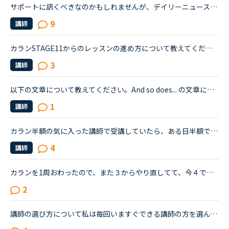
サポートに訊くべきなのかもしれませんが、デイリーニュースのレッスン方法って変わったのでしょうか。たった今、レッスンが終わったのですが、Words and Phrasesのところで自分で文章を作るように言われました。...
9
講師
カランSTAGE11からのレッスンの進め方について教えてください。最近STAGE11に入り、3人の先生から１回ずつレッスンを受けました。11になってから内容が変わってビックリしています。その中でも気になっているのは...
3
講師
以下の文章について教えてください。And so does... の文章について、so doesは前の文章の代名詞てきな役割で「私達の評価をボロボロにした」という意味で、そこから派生して「私たちの評価は変わってしまった」...
1
講師
カラン半額の気に入った講師で受講していたら、ある日半額でなくなり、カラン以外でお気に入りの講師を今すぐレッスンで何度か受けていると、予約でないと受けれない講師に変わっていたり、なのですが、皆さんも...
4
講師
カランを1周おわったので、また３からやり直してて、今４です。まえより進むのがとても速くなって、すぐ終わっていく感覚があります。上級者の方で、2周めをどのペースでやったのかお聞かせください。前と同じペ...
2
講師の選び方について私は毎回いますぐできる講師の方を選んでレッスンを受講しているため、ほとんど毎回違う講師の方になってしまいます。レッスン毎に雰囲気や発音が変わって面白いのですが、仲良くなっても25...