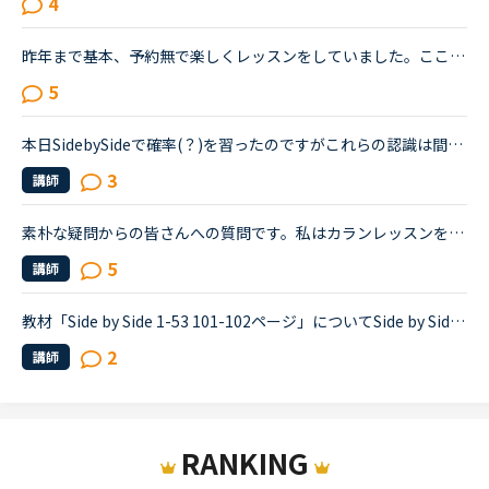
4
昨年まで基本、予約無で楽しくレッスンをしていました。ここ最近ではキャンペーンの予約1回でなんとか1日2.3回平均でやっています。その予約権利も月末でなくなりますし、お気に入りリストに多数の先生を常備して...
5
本日SidebySideで確率(？)を習ったのですがこれらの認識は間違いないですか？Always 100%Usually 90%often 75%sometimes 50%rarely 10%never 0%よろしくお願いします。(ko**)
3
講師
素朴な疑問からの皆さんへの質問です。私はカランレッスンを除くと、お気に入りに入っている先生は約20人なのですが、今すぐレッスンで受けたいな、と思っても、青ランプになってることが滅多になく、結局 新規...
5
講師
教材「Side by Side 1-53 101-102ページ」についてSide by SideでUsually などの確率(？)を示すところにalways, Usuallyなどありますよね。その中の、rarelyの意味がイマイチよくわかりません。日本語で示すとど...
2
講師
RANKING