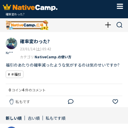
確率変わった?
確率変わった?
23/01/14 (土) 05:42
Ko***
カテゴリ
NativeCamp.の使い方
福引のあたりの確率減ったような気がするのは気のせいですか?
# ＃福引
0
4
コイン
件のコメント
私もです
新しい順
古い順
私もです順