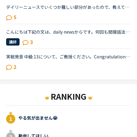
デイリーニュースでいくつか難しい部分があったので、教えて下さい。Will Tiffany’s New Advertising to Younger People Backfire? <a href="https://nativecamp.net/textbook/page-detail/2/12170" target="_blank">https://nativecamp.net/textbook/page-detail/2/12170</a> 質問12段落目のIn the ad,...
5
こんにちは下記の文は、daily newsからです。何回も間接話法で、言うことがwillで書かれていて違和感があります。ネイティブには、自然な言い方と言われ、大学の英語の先生にはwillをwouldに直した方が良いといわ...
3
講師
実戦発音 中級 13について、ご教授ください。Congratulations on your retirement boss! I'll never forget the years that I worked under you here at NativeCamp, nor will l forget the first day we met. Yo...
2
RANKING
やる気が出ません😭
勘弁してほしい