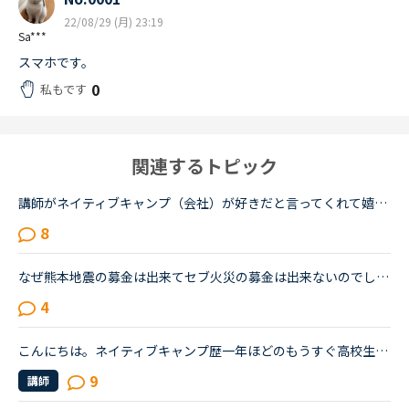
22/08/29 (月) 23:19
Sa***
スマホです。
0
私もです
関連するトピック
講師がネイティブキャンプ（会社）が好きだと言ってくれて嬉しかったです。ネイティブキャンプに入会してから５ケ月の間お世話になっている大好きな講師が言うにはネイティブキャンプはこれまで働いたESL（第二言...
8
なぜ熊本地震の募金は出来てセブ火災の募金は出来ないのでしょうか？以前別の方が立てたトピックで <a href="https://nativecamp.net/user/message-board/detail/842" target="_blank">https://nativecamp.net/user/message-board/detail/842</a> セブの火災について <a href="http://www.sunstar.com.ph/cebu/loca..." target="_blank">http://www.sunstar.com.ph/cebu/loca...</a>
4
こんにちは。ネイティブキャンプ歴一年ほどのもうすぐ高校生になるものです。私は英語が得意でネイティブキャンプと英語塾に通っています。しかしその塾では大量の宿題が出され、かなり高レベルな教材(今はローマ...
9
講師