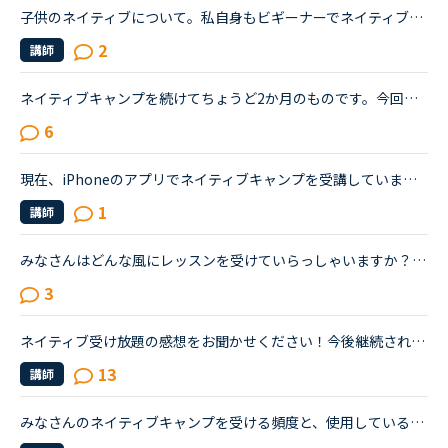
子供のネイティブについて。私自身もビギーナーでネイティブキャンプを始めて半年程なのですが子供にもネイティブキャンプを始めさせたいと思います。子供は4歳ですが英語は話せずハローとマイネームイズくらいし...
2
講師
ネイティブキャンプを続けてちょうど2か月のものです。今回久しぶりにTOEICを受けて前回は615点でしたので、ネイティブキャンプを初めて少しは伸びているを期待していたのですが、590点と下がっておりました。や...
6
現在、iPhoneのアプリでネイティブキャンプを受講しています。今後タブレットを購入予定です。kindlefireHDなら海外ドラマも格安で観れるし、いいな〜と思っていますが……そもそもkindleでネイティブキャンプは受...
1
講師
みなさんはどんな風にレッスンを受けていらっしゃいますか？今は、フリートークを主に受けていて、たまにデイリーニュースを受けています。「コース・教材診断」を受けると、「カラン」とかになるのですが、お金...
3
ネイティブ受け放題の感想をお聞かせください！今後継続されるかどうかとその理由も知りたいです。ネイティブ受け放題良かった、合わなかったなどまたネイティブ講師ならではの良さ、やその反対などみなさまの感...
13
講師
みなさんのネイティブキャンプを受ける頻度と、使用している教材を教えていただきたいです。私は毎日一回、サイドバイサイドかTOEICを受けています。今まで発音矯正やスピーキング等受けてきましたがどの教材を徹...