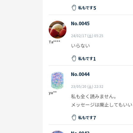
5
私もです
No.0045
24/02/17 (土) 05:25
Ta****
いらない
1
私もです
No.0044
23/05/20 (土) 22:32
yu**
私も全く読みません。
メッセージは廃止してもいい
7
私もです