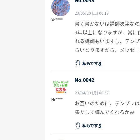
No.0043
23/05/20 (土) 00:19
Ya****
書く書かないは講師次第なの
3年以上になりますが、常に
れる講師もいますし、テンプ
らいとりますから、メッセー
8
私もです
No.0042
23/04/03 (月) 00:57
Hi****
お互いのために、テンプレは
果たして読んでくれるかｗ
5
私もです