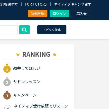
教育機関の方
FOR TUTORS
ネイティブキャンプ留学
新規登録
ログイン
再入会
トピック作成
RANKING
勘弁してほしい
サドンレッスン
キャンペーン
ネイティブ受け放題でリスニン
4