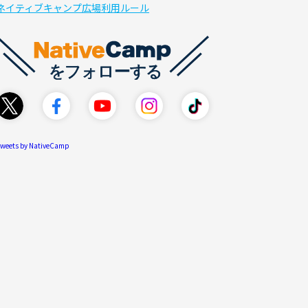
ネイティブキャンプ広場利用ルール
weets by NativeCamp