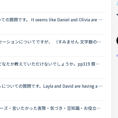
should try to tell banks and credit card com
質問です。 It seems like Daniel and Olivia are di
ening.Olivia What's the matter? You are thinking abou
カンバセーションについてですが、 （すみません 文字数の関
ner last nigh
T
なたか教えていただけないでしょうか。pp319 質
 if you want to make a lot of money ?回答 If you★
 についての質問です。Layla and David are having a co
 : Have you heard about the incident that happened t
ーズ・言いたかった表現・気づき・豆知識・お役立ち
ア用スレッドです。レッスン毎のアウトプット利用や備