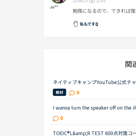
22/08/27 (土) 21:03
Jo**
勉強になるので、できれば復
0
私もです
関
ネイティブキャンプYouTube公式
0
教材
I wanna turn the speaker off on the i
on the app.Very loud voice of tutors
0
earing voice of us...
TOEIC®️L&amp;R TEST 600点