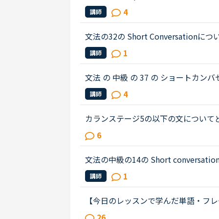
文章は以下の通りです。When you move, you 
4
講師
panies your new address at leas...
文法の32の Short Conversationについての
stracted by the street noises this ev
1
講師
t something, aren't...
文法 の 中級 の 37 の ショート
係で全部コピーできませんでした。💦）Emily Anyway, how was the family din
4
講師
t?Layla It was a disaste...
カランステージ5の以下の文についてど
問 What do you think you should do
6
want to make a lot of money, I t...
文法の中級の14の Short conversation
nversation about the incident.David
1
講師
he other night?Layla : ...
【今日のレッスンで学んだ単語・フレ
情報など】アウトプット&amp;シェ
26