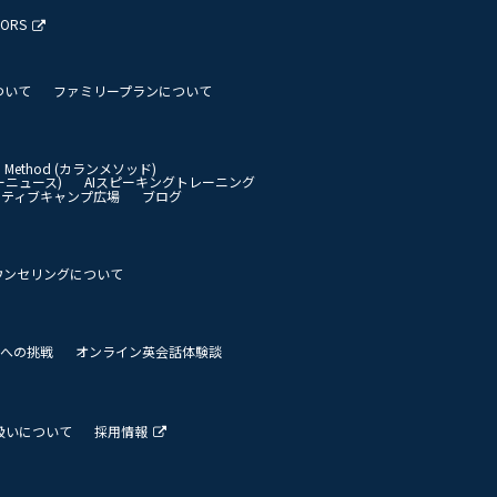
TORS
ついて
ファミリープランについて
an Method (カランメソッド)
イリーニュース)
AIスピーキングトレーニング
イティブキャンプ広場
ブログ
ウンセリングについて
 世界への挑戦
オンライン英会話体験談
扱いについて
採用情報