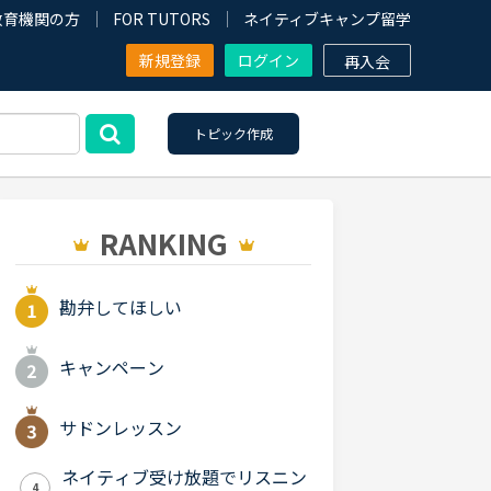
教育機関の方
FOR TUTORS
ネイティブキャンプ留学
新規登録
ログイン
再入会
トピック作成
RANKING
勘弁してほしい
キャンペーン
サドンレッスン
ネイティブ受け放題でリスニン
4