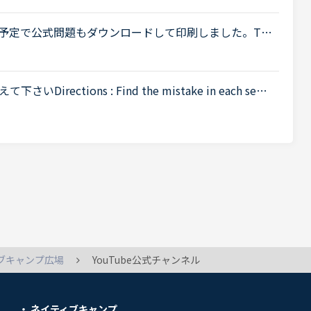
.
験予定で公式問題もダウンロードして印刷しました。TO
動画をYouTube上に公開して、公式問題や公式スピーカー
..
ctions : Find the mistake in each sent
.例You : She has a friend her mother is a nurse.&gt;&g
ブキャンプ広場
YouTube公式チャンネル
ネイティブキャンプ