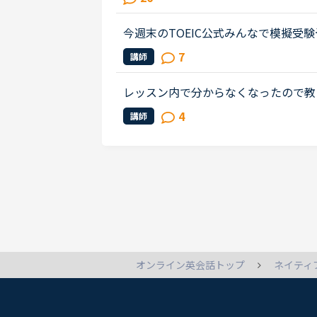
忘録利用はもちろん、単に「おもしろ..
今週末のTOEIC公式みんなで模擬受
EIC L&amp;Rの受験が体験できる
7
講師
によるリスニング音声で、公開テスト受.
レッスン内で分からなくなったので教えて下さいDire
ence and read the sentence correctly
4
講師
t;&gt; She has a frie...
ネイティ
オンライン英会話トップ