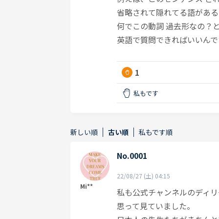
省略されて隠れてる語がある
何でこの動詞 過去形なの？
英語で質問できればいいんで
1
私もです
新しい順
古い順
私もです順
No.0001
22/08/27 (土) 04:15
Mi**
私も公式チャンネルのディリ
思って見ていました。