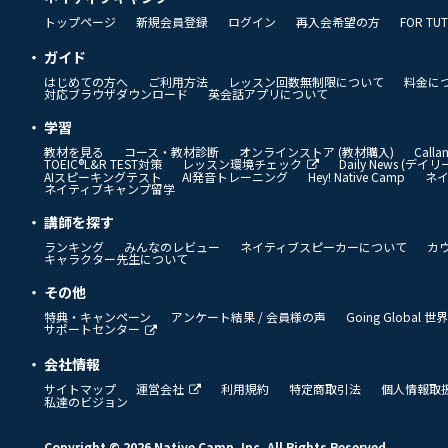
トップページ
新規会員登録
ログイン
再入会希望の方
FOR TU
ガイド
はじめての方へ
ご利用方法
レッスン回数無制限について
料金に
対応ブラウザダウンロード
英会話アプリについて
学習
教材を見る
コース・教材診断
オンラインストア (教材購入)
Call
TOEIC®L&R TEST対策
レッスン環境チェック
Daily News (デ
AIスピーキングテスト
AI発音トレーニング
Hey! Native Camp
ネ
ネイティブキャンプ留学
講師を探す
ランキング
みんなのレビュー
ネイティブスピーカーについて
カ
キャラクター先生について
その他
特典・キャンペーン
アンケート結果 / 会員様の声
Going Global
サポートセンター
会社情報
サイトマップ
運営会社
利用規約
特定商取引法
個人情報取
私達のビジョン
Copyright © 2026 Native Camp, Inc. All Rights Reserved.