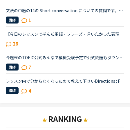
文法の中級の14の Short conversation についての質問です。Layla and David are having a conversation about the incident.David : Have you heard about the incident that happened the other night?Layla : ...
1
講師
【今日のレッスンで学んだ単語・フレーズ・言いたかった表現・気づき・豆知識・お役立ち情報など】アウトプット&amp;シェア用スレッドです。レッスン毎のアウトプット利用や備忘録利用はもちろん、単に「おもしろ...
26
今週末のTOEIC公式みんなで模擬受験予定で公式問題もダウンロードして印刷しました。TOEIC L&amp;Rの受験が体験できる動画をYouTube上に公開して、公式問題や公式スピーカーによるリスニング音声で、公開テスト受...
7
講師
レッスン内で分からなくなったので教えて下さいDirections : Find the mistake in each sentence and read the sentence correctly.例You : She has a friend her mother is a nurse.&gt;&gt;&gt; She has a frie...
4
講師
RANKING