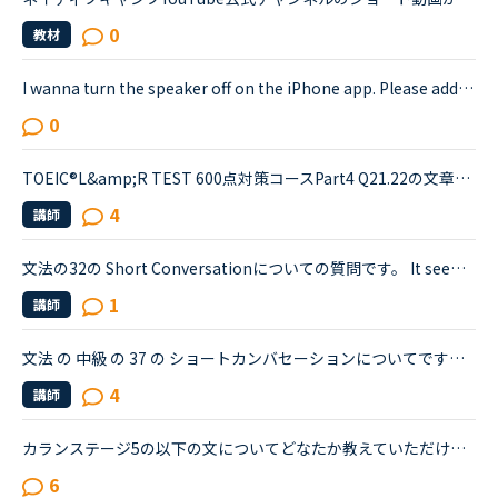
0
教材
I wanna turn the speaker off on the iPhone app. Please add a function to kill the speaker on the app.Very loud voice of tutors is coming from the speaker while tutors can not be hearing voice of us...
0
TOEIC®️L&amp;R TEST 600点対策コースPart4 Q21.22の文章でわからないことがあります。文章は以下の通りです。When you move, you should try to tell banks and credit card companies your new address at leas...
4
講師
文法の32の Short Conversationについての質問です。 It seems like Daniel and Olivia are distracted by the street noises this evening.Olivia What's the matter? You are thinking about something, aren't...
1
講師
文法 の 中級 の 37 の ショートカンバセーションについてですが、 （すみません 文字数の関係で全部コピーできませんでした。💦）Emily Anyway, how was the family dinner last night?Layla It was a disaste...
4
講師
カランステージ5の以下の文についてどなたか教えていただけないでしょうか。pp319 質問 What do you think you should do if you want to make a lot of money ?回答 If you★ want to make a lot of money, I t...
6