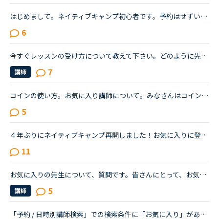
はじめまして。ネイティブキャンプ初心者です。予約はせずいますぐをメインでやっているのですが、講師選びに苦労しています。オンラインになっている講師で良さそうな人のプロフィールや評価など確認していると...
6
今すぐレッスンの受け方について教えて下さい。どのように先生を選んで受けてますか？最近予約が必要な人気講師以外に、今すぐレッスンを受ける時によく青の先生の中にもお気に入りの先生が何人かできてきました...
7
講師
コインの使い方。お気に入り講師について。みなさんはコインはどのように使ってますか？私はカランをしてるので、コインはその授業に当ててます。それ以外は使ってませんがカランしてるとお金がすごくかかってし...
5
４年ぶりにネイティブキャンプ再開しました！お気に入りに登録していた講師との再会について。前回の履歴を引き継げるため、お気に入り講師の登録も残っていて、まだ講師を続けていらっしゃる方ばかりでうれしく...
11
お気に入りの先生について、質問です。皆さんにとって、お気に入りの先生は、どのようなことでお気に入りでしょうか？私は今まで、レッスンした先生をとりあえず、全てお気に入りに追加しています、、、
5
講師
「予約 / 日時別講師検索」での検索条件に「お気に入り」があるとあったらいいなと思いませんか？現在は検索条件として指定できる特徴として「NEW」「日本語OK」「フリートークが得意」の3つがありますが、これに...