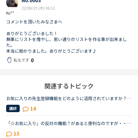
No.0003
22/08/25 (木) 06:12
Ku**
コメントを頂いたみなさまへ
ありがとうございました！
無事にリストを増やし、思い通りのリストを作る事が出来まし
た。
本当に助かりました。ありがとうございます♪
0
私もです
関連するトピック
お気に入りの先生登録機能をどのように活用されていますか？「お気に入り」と「特にお気に入り」のパターンが欲しいと思うことないですか？★★★★私は「この先生、またレッスン受けたいな」と思うとお気に入りに登...
14
講師
「☆お気に入り」の反対の機能？があると便利なのですが・・・・（失礼だったらすみませんが、やはり相性があると思うので、あくまで自分の確認のためです）まだ始めたばかりで、まずはお気に入りの先生をたくさん...
13