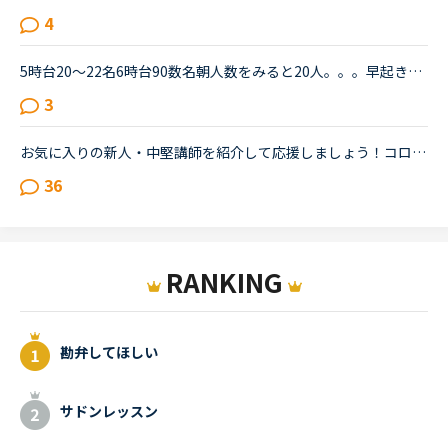
4
5時台20～22名6時台90数名朝人数をみると20人。。。早起きした意味ｗお気に入りの先生の勤務時間が延びていたので青になるのを待機していたんですけどおそらく、5時台に数人の先生の勤務時間も伸びていました。お...
3
お気に入りの新人・中堅講師を紹介して応援しましょう！コロナ失職の影響等もあり、NCでは講師が5000人を超えたようです。生徒側もテレワーク等があり、人気ベテラン講師は連日予約で埋まりますが、その一方で新...
36
RANKING
勘弁してほしい
サドンレッスン