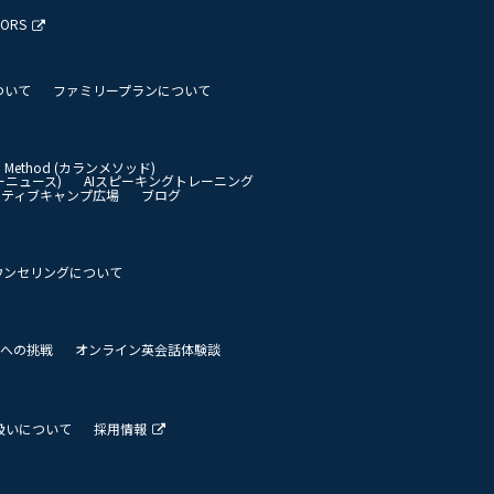
TORS
ついて
ファミリープランについて
an Method (カランメソッド)
イリーニュース)
AIスピーキングトレーニング
イティブキャンプ広場
ブログ
ウンセリングについて
 世界への挑戦
オンライン英会話体験談
扱いについて
採用情報