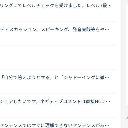
リングにてレベルチェックを受けました。レベル7段階
ョックを受けています。1年以上やってこのレベルなん
間ディスカッション、スピーキング、発音実践等をやっ
はできても、スラスラと口から出ることはなく、滅茶
「自分で答えようとする」と「シャドーイングに徹す
New WordsよりDaily Revisionの場合）私は
.
シェアしたいです。ネガティブコメントは直接NCに伝
を聞きたいです。私の感想は、今キャンペーン期間で
センテンスではすぐに理解できないセンテンスがあ