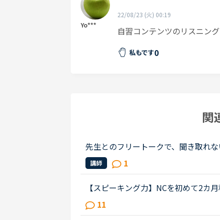
22/08/23 (火) 00:19
Yo***
自習コンテンツのリスニング
0
私もです
関
先生とのフリートークで、聞き取れな
て、親の私が時々サポートに入ってい
1
講師
ートークっぽいことになることがあ...
【スピーキング力】NCを初めて2カ
EICのリスニングパートならほとん
11
きし英語で話せません。NCのフリー...