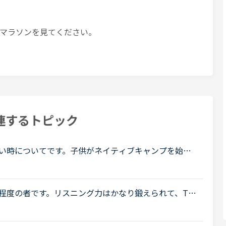
マラソンを見てください。
連するトピック
い時についてです。子供がネイティブキャンプを始め
ます。先生の話を聞き取ったりしているうちに、フリ
月程度の者です。リスニング力はかなり鍛えられて、TO
ど間違えないくらいのレベルにはなったのですが、からっ