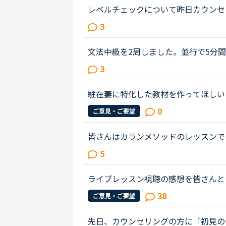
レベルチェックについて昨日カウンセ
のうちレベル3だと言われちょっとシ
3
だと。そしてカウンセラーの方に今...
文法中級を2周しました。並行で5分
ています。文字として英語を読むこと
3
苦茶な順番の単語を並べるという状...
駐在妻に特化した教材を作ってほしい
0
ご意見・ご要望
皆さんはカランメソッドのレッスンで
る」のどちらの方針で臨んでいますか？（特に
5
「自分で答えようとする」のほうなの..
ライブレッスン視聴の感想を皆さんと
えるとして、笑ポジティブなコメント
38
ご意見・ご要望
なので40円で受けた事のない先生の...
先日、カウンセリングの方に「初見の