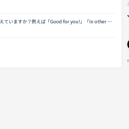
グで理解が追い付かない」旨を相談したところ、イラ
..
か？例えば「Good for you!」「In other w
 be better」「There you go」「As far as I know~」
T