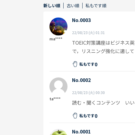
新しい順
古い順
私もです順
No.0003
22/08/23 (火) 01:31
ma****
TOEIC対策講座はビジネ
で，リスニング強化に適して
0
私もです
No.0002
22/08/23 (火) 00:30
ta****
読む・聞くコンテンツ いい
0
私もです
No.0001