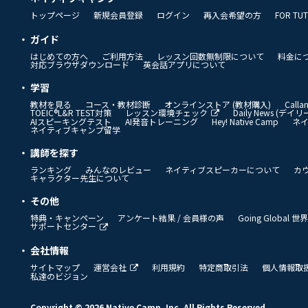
トップページ
新規会員登録
ログイン
再入会希望の方
FOR TU
ガイド
はじめての方へ
ご利用方法
レッスン回数無制限について
料金に
対応ブラウザダウンロード
英会話アプリについて
学習
教材を見る
コース・教材診断
オンラインストア (教材購入)
Call
TOEIC®L&R TEST対策
レッスン環境チェック
Daily News (デ
AIスピーキングテスト
AI発音トレーニング
Hey! Native Camp
ネ
ネイティブキャンプ留学
講師を探す
ランキング
みんなのレビュー
ネイティブスピーカーについて
カ
キャラクター先生について
その他
特典・キャンペーン
アンケート結果 / 会員様の声
Going Global
サポートセンター
会社情報
サイトマップ
運営会社
利用規約
特定商取引法
個人情報取
私達のビジョン
Copyright © 2026 Native Camp, Inc. All Rights Reserved.