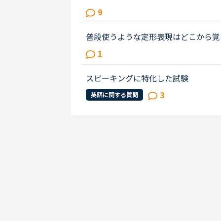
る」や「センテンスが長いとヒアリン
9
スト英文法LEVEL2をお薦めされました.
普段使うような定形表現はどこから覚えています
ords, 」「Speaking of〜」 「Couldn't
1
などです。一般的な単語帳や文...
スピーキングに特化した試験
3
英語に関する質問