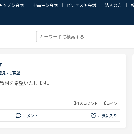
キッズ英会話
中高生英会話
ビジネス英会話
法人の方
材
意見・ご要望
教材を希望いたします。
3
0
件のコメント
コイン
コメント
お気に入り