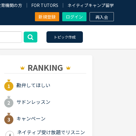
教育機関の方
FOR TUTORS
ネイティブキャンプ留学
新規登録
ログイン
再入会
トピック作成
RANKING
勘弁してほしい
サドンレッスン
キャンペーン
ネイティブ受け放題でリスニン
4