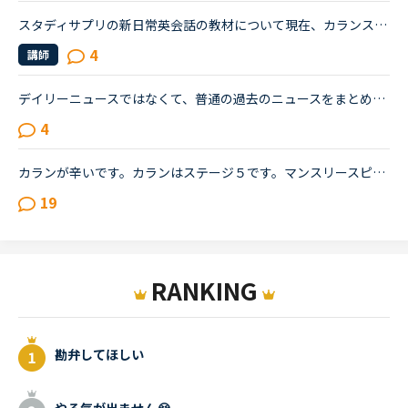
スタディサプリの新日常英会話の教材について現在、カランステージ4をやっているのですが、カランの他にも何かやろうと思い、以前はトピックトークを少しやっていました。しかし、予習に時間がかかりすぎてモチベ...
4
講師
デイリーニュースではなくて、普通の過去のニュースをまとめた方のニュースの受講について、受講経験のある方教えてください。昨日初めてニュース中級を3つ受けました。スクリプトを見ずに、最初にオーディオを聞...
4
カランが辛いです。カランはステージ５です。マンスリースピーキングテストは毎回５か６です。オンライン英会話は1年前に他社で入会し、カランに惹かれてNCへ転校（？）しました。最初は死ぬほど緊張していたレッ...
19
RANKING
勘弁してほしい
やる気が出ません😭