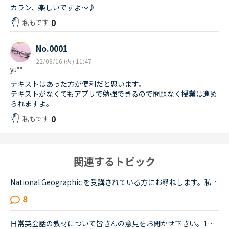
カラン、楽しいですよ〜♪
0
私もです
No.0001
22/08/16 (火) 11:47
yu**
テキストはあった方が便利だと思います。
テキストがなくてもアプリで勉強できるので問題なく授業は進め
られますよ。
0
私もです
関連するトピック
National Geographic を受講されている方にお尋ねします。私はNC入会して約1年半、メインで受講しているのはカランメソッドで、ほぼ毎日受講しています。それ以外には不定期で、世界一周旅行、TOEIC600、スタサプ...
8
日常英会話の教材について皆さんの意見をお聞かせ下さい。1週間前からNCを始め、毎日2-4コマ程度受講しています。TOEIC600程度、英会話もできないので、ある程度基礎から始めようと思っています。現在、日常英会...