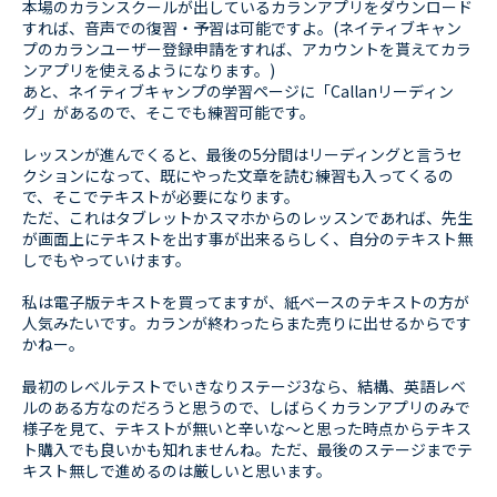
本場のカランスクールが出しているカランアプリをダウンロード
すれば、音声での復習・予習は可能ですよ。(ネイティブキャン
プのカランユーザー登録申請をすれば、アカウントを貰えてカラ
ンアプリを使えるようになります。)
あと、ネイティブキャンプの学習ページに「Callanリーディン
グ」があるので、そこでも練習可能です。
レッスンが進んでくると、最後の5分間はリーディングと言うセ
クションになって、既にやった文章を読む練習も入ってくるの
で、そこでテキストが必要になります。
ただ、これはタブレットかスマホからのレッスンであれば、先生
が画面上にテキストを出す事が出来るらしく、自分のテキスト無
しでもやっていけます。
私は電子版テキストを買ってますが、紙ベースのテキストの方が
人気みたいです。カランが終わったらまた売りに出せるからです
かねー。
最初のレベルテストでいきなりステージ3なら、結構、英語レベ
ルのある方なのだろうと思うので、しばらくカランアプリのみで
様子を見て、テキストが無いと辛いな〜と思った時点からテキス
ト購入でも良いかも知れませんね。ただ、最後のステージまでテ
キスト無しで進めるのは厳しいと思います。