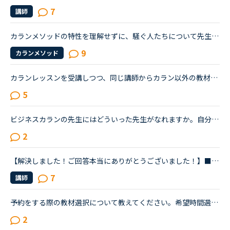
7
講師
カランメソッドの特性を理解せずに、騒ぐ人たちについて先生方のレビューを見ていると、カランの進め方について苦言を呈しているレビューが目立つように思いました。これについて、個人的には「それは、生徒の方...
9
カランメソッド
カランレッスンを受講しつつ、同じ講師からカラン以外の教材でもレッスンを受講しているかたにお尋ねします。私は現状stage8で、これまでカラン以外のレッスンはほとんどサドンで様々な講師から受講していました...
5
ビジネスカランの先生にはどういった先生がなれますか。自分は今のカランレッスンが最後まで行ったらビジネスカランに進もうと思います。通常カランは後1か月くらいで終わりそうです。毎日同じ先生のカランを受け...
2
【解決しました！ご回答本当にありがとうございました！】■効果的なカランレッスンの進め方について2020年1月からネイティブキャンプを始め、現在カランレッスンはステージ4の全復習直前段階です。毎回どうしても...
7
講師
予約をする際の教材選択について教えてください。希望時間選択後の教材選択画面の教材選択欄に自動的に出てくる教材が日によって違うのですが、みなさんはそのようなことはありませんか？日によって自動的に最初...
2