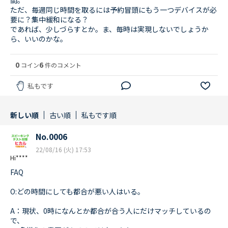
ただ、毎週同じ時間を取るには予約冒頭にもう一つデバイスが必
要に？集中緩和になる？
であれば、少しづらすとか。ま、毎時は実現しないでしょうか
ら、いいのかな。
0
6
コイン
件のコメント
私もです
新しい順
古い順
私もです順
No.0006
22/08/16 (火) 17:53
Hi****
FAQ
O:どの時間にしても都合が悪い人はいる。
A：現状、0時になんとか都合が合う人にだけマッチしているの
で、