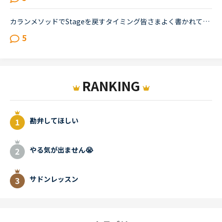
カランメソッドでStageを戻すタイミング皆さまよく書かれてるstage5で難易度が上がる件ですが、やっぱり私もひっかかりましたstage2から始めてstage4中盤まではすいすい行けたのですがだんだんきつくなって、今あ...
5
RANKING
勘弁してほしい
やる気が出ません😭
サドンレッスン