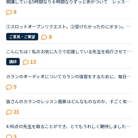
開講している5時間なり６時間なりずっと赤がついて レッスン中 が続く人気講師のレッスンを予約なしで取る秘訣があったらどなたか教えてください。何人かいますが私が見る限り午前中のCarla講師とか夜間のFeb講...
9
①スロットオープンリクエスト。②受けたかったのにボタン。③マンツーが良かったボタン。てのはどうでしょう？
8
ご意見・ご要望
こんにちは！私のお気に入りで応援している先生を紹介させてください。フィリピン人の女性の先生二人で、ウェンディー(Wendy)先生(41歳)とベラ(Bella)先生(41歳)です。私はもっぱらﾌﾘｰﾄｰｸで受講しているのですが...
13
講師
カランのオーディオについてカランの復習をするために、毎日電子ブックのオーディオを聴いているのですが、レッスンの途中から復習したい場合には皆さんどうされていますか？早送りや巻き戻しって、&lt;&lt; や &...
5
皆さんのカランのレッスン風景はどんなものなのか、すごく気になってます。私は間もなくカランstage6に入るものです。毎日1〜2レッスンのカランを受けています。超高速の先生に当たった時や、復習してたのに全然...
21
4.90点の先生を取ることができ、とてもうれしく期待しました。ですが、レッスン中ずっとタイピングをしているので、気になってしまいレッスンに集中できませんでした。こちらが回答に詰まっていても、いつまでも...
5