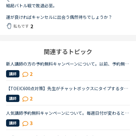
結局バトル戦で敗退必至。
運が良ければキャンセルに出会う偶然待ちでしょうか？
2
私もです
関連するトピック
新人講師の方の予約無料キャンペーンについて。以前、予約無料で、何度か授業をとって、とても教え方のうまい先生だったので、また受けたいと思っています。ですが、いつも予約するとなると、かなりコストがかか...
2
講師
【TOEIC600点対策】先生がチャットボックスにタイプするタイミングが教材の手順と合わない場合、みなさんは先生に言ってますか？TOEIC600点対策のPart2をやったことある人にしか伝わらないかもしれないのですが、...
2
講師
人気講師予約無料キャンペーンについて。毎週日付が変わるとともにすぐページに飛んでチェックしていますが、数名の講師の予約スロットにしか赤い二重丸(またはバツ)が表示されません。何人かの講師をチェックし...
3
講師