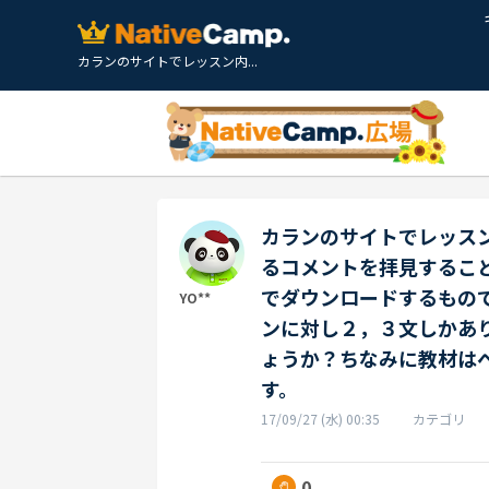
カランのサイトでレッスン内...
カランのサイトでレッス
るコメントを拝見するこ
でダウンロードするもの
YO**
ンに対し２，３文しかあ
ょうか？ちなみに教材は
す。
17/09/27 (水) 00:35
カテゴリ
0