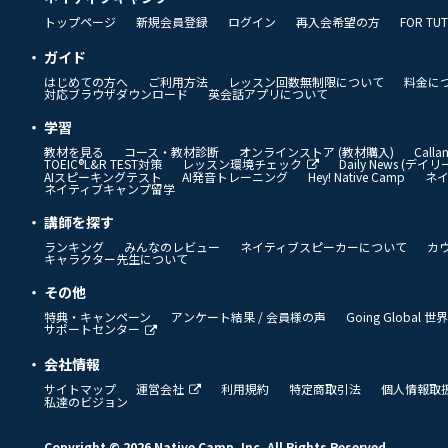
トップページ
新規会員登録
ログイン
再入会希望の方
FOR TU
ガイド
はじめての方へ
ご利用方法
レッスン回数無制限について
料金に
対応ブラウザダウンロード
英会話アプリについて
学習
教材を見る
コース・教材診断
オンラインストア (教材購入)
Call
TOEIC®L&R TEST対策
レッスン環境チェック
Daily News (デ
AIスピーキングテスト
AI発音トレーニング
Hey! Native Camp
ネ
ネイティブキャンプ留学
講師を探す
ランキング
みんなのレビュー
ネイティブスピーカーについて
カ
キャラクター先生について
その他
特典・キャンペーン
アンケート結果 / 会員様の声
Going Global
サポートセンター
会社情報
サイトマップ
運営会社
利用規約
特定商取引法
個人情報取
私達のビジョン
Copyright © 2026 Native Camp, Inc. All Rights Reserved.