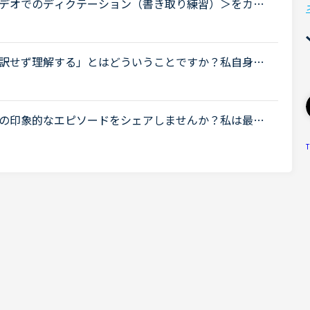
デオでのディクテーション（書き取り練習）＞をカウ
"https://nativecamp.net/callan/platform"
ecamp.net/callan/platform</a> 自習用のプラットフォーム
訳せず理解する」とはどういうことですか？私自身は
入ったところです。聞きたいのは●英語のまま理解でき
.
の印象的なエピソードをシェアしませんか？私は最
ハマっています。あるとき先生が「カメルーンやアフ
T
.