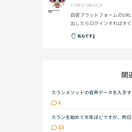
17/09/27 (水) 01:25
Mi****
自習プラットフォームのUR
出したらログインすればすぐ
1
私もです
関
カランメソッドの音声データを入手す
メソッド学習サイトでmp3をダウン
1
ロードできないようです。カランメソ..
カランを始めて半年ほどですが、昨日、自習用プラ
rea)を使ってみたところ、とっても
15
＆回答をやってみたのですが、...