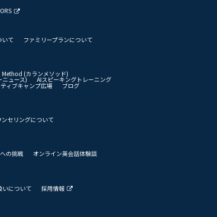
TORS
ついて
ファミリープランについて
an Method (カランメソッド)
イリーニュース)
AIスピーキングトレーニング
イティブキャンプ広場
ブログ
ウンセリングについて
 世界への挑戦
オンライン英会話体験談
扱いについて
採用情報