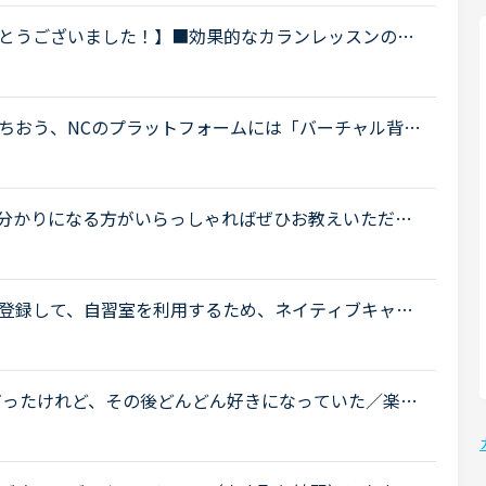
とうございました！】■効果的なカランレッスンの進
ィブキャンプを始め、現在カランレッスンはステージ4の
.
ちおう、NCのプラットフォームには「バーチャル背
途端にプラットフォームが重くなるし、動きは変だ
..
分かりになる方がいらっしゃればぜひお教えいただき
声原稿と自習プラットフォームのそれとは同じものでしょ
登録して、自習室を利用するため、ネイティブキャン
て登録申請をしました。その後、カラン機構からパス
嫌だったけれど、その後どんどん好きになっていた／楽し
たいです。いつも楽しく、共感しながらNC広場を拝見
.