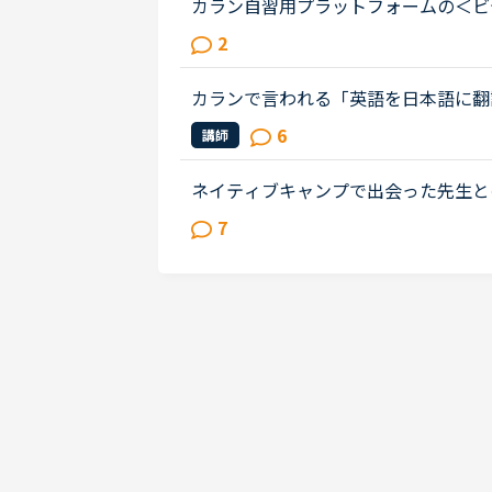
カラン自習用プラットフォームの＜ビ
ンセラーさんから紹介して頂きました。 <a href=
2
target="_blank">https://nativ
はすでに使ってい...
カランで言われる「英語を日本語に翻
カラン1からはじめ、今はカラン5に
6
講師
ているのか？日本語に翻訳してしまっ..
ネイティブキャンプで出会った先生と
近、カメルーン人の先生のレッスンに
7
リカについて、日本人はどんな印象を..