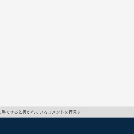
たのですが１レッスンに対し２，３文しかありませんでした。私が何か勘違いしているのでしょうか？ちなみに教材はペーパーブックです。パソコンも英語もド素人です。