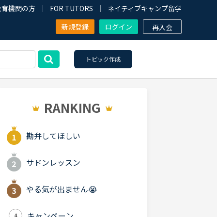
教育機関の方
FOR TUTORS
ネイティブキャンプ留学
新規登録
ログイン
再入会
トピック作成
RANKING
勘弁してほしい
サドンレッスン
やる気が出ません😭
キャンペーン
4