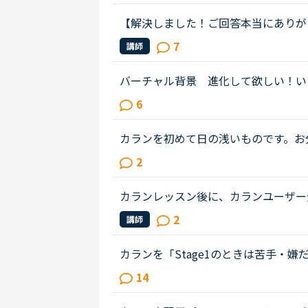
【解決しました！ご回答本当にありが
め方について2020年1月からネイテ
7
講師
全復習直前段階です。毎回どうしても..
バーチャル背景 進化して欲しい！い
景」の機能が付いていますが、使うと
6
し、自分の画像はダウンロードできない.
カランを初めて日の浅いものです。お
たいのですが、カランe-bookの音
2
うか。また、よくカランで「ディク...
カランレッスン後に、カランユーザー
プへメールアドレスや名前などを入れ
2
講師
ワードを設定するメールが届くとあ...
カランを「Stage1のときは苦手・
くなっていった」方のお話を伺ってみ
14
しています。カランを受講したく、1..