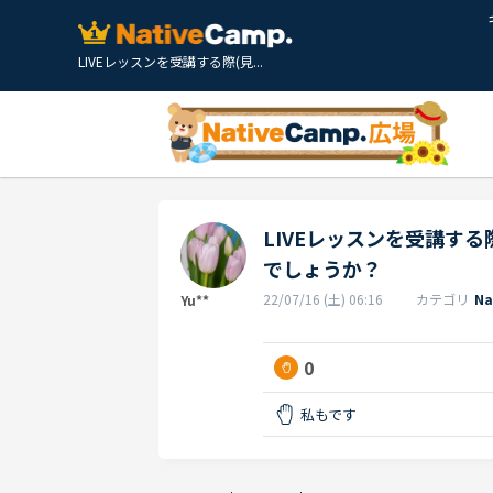
LIVEレッスンを受講する際(見...
LIVEレッスンを受講す
でしょうか？
22/07/16 (土) 06:16
カテゴリ
N
Yu**
0
私もです