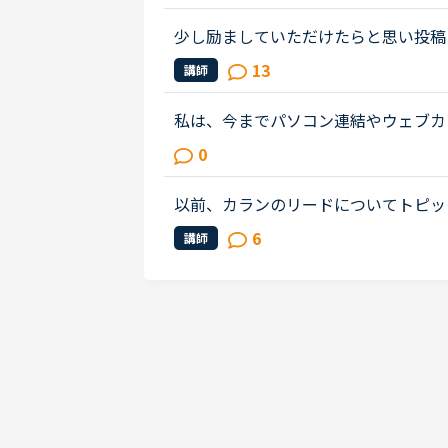
です。そもそも、英語以前に人と話...
少し励ましていただけたらと思い投稿
かし、なぜ同性の講師を選ばなかった
13
講師
です。そもそも、英語以前に人と話...
私は、今までパソコン連結やウェブカ
も、ネイティブキャンプの方々から、
0
ん。買ったばかりのウェブカメラ故...
以前、カランのリードについてトピッ
があり、ご相談させてください。お気
6
講師
ので、テンポが合わないなあと感じ...