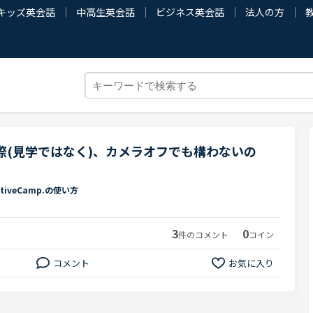
キッズ英会話
中高生英会話
ビジネス英会話
法人の方
る際(見学ではなく)、カメラオフでも構わないの
ativeCamp.の使い方
3
0
件のコメント
コイン
コメント
お気に入り