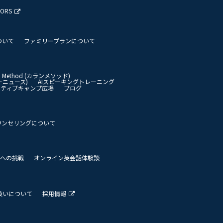
TORS
ついて
ファミリープランについて
an Method (カランメソッド)
イリーニュース)
AIスピーキングトレーニング
イティブキャンプ広場
ブログ
ウンセリングについて
 世界への挑戦
オンライン英会話体験談
扱いについて
採用情報