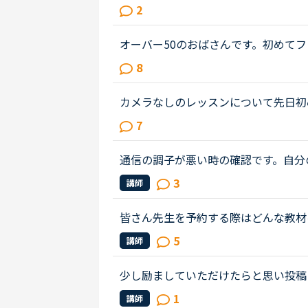
が、普段仕事でWEB会議の時もMA
2
使っています。理由は下記の２点です。・
オーバー50のおばさんです。初めて
をオフにして10分だけののつもりで
8
コース、侮れませんね。ネイティブ...
カメラなしのレッスンについて先日初
に気を使わなくて良いし、好きな体勢
7
たです。ですが、先生が一生懸命レ...
通信の調子が悪い時の確認です。自分
から自分が消えますが、講師の画面の
3
講師
分がオフにすると自分は講師を見れ...
皆さん先生を予約する際はどんな教材
グ、5分間ディスカッションなど実践
5
講師
しょうか。私はスピーキングを受け...
少し励ましていただけたらと思い投稿
かし、なぜ同性の講師を選ばなかった
1
講師