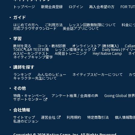
トップページ
新規会員登録
ログイン
再入会希望の方
FOR TU
ガイド
はじめての方へ
ご利用方法
レッスン回数無制限について
料金に
対応ブラウザダウンロード
英会話アプリについて
学習
教材を見る
コース・教材診断
オンラインストア (教材購入)
Call
TOEIC®L&R TEST対策
レッスン環境チェック
Daily News (デ
AIスピーキングテスト
AI発音トレーニング
Hey! Native Camp
ネ
ネイティブキャンプ留学
講師を探す
ランキング
みんなのレビュー
ネイティブスピーカーについて
カ
キャラクター先生について
その他
特典・キャンペーン
アンケート結果 / 会員様の声
Going Global
サポートセンター
会社情報
サイトマップ
運営会社
利用規約
特定商取引法
個人情報取
私達のビジョン
Copyright © 2026 Native Camp, Inc. All Rights Reserved.