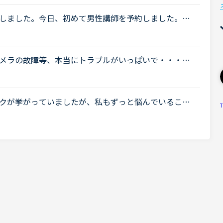
しました。今日、初めて男性講師を予約しました。し
んだと不快な思いをさせてしまうのではないかと心配
メラの故障等、本当にトラブルがいっぱいで・・・で
たった一度も気分の悪い対応を受けたことがありませ
クが挙がっていましたが、私もずっと悩んでいること
T
に入りのカラン講師なのですが、リードが区切り型な