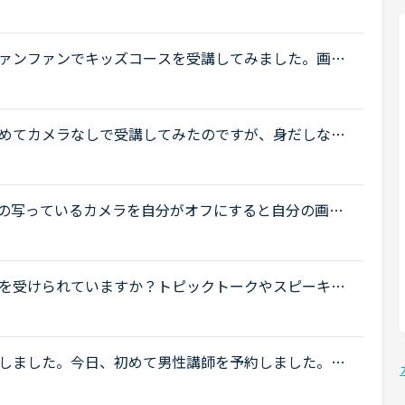
C内蔵のカメラではなく、外付けのロジクールのカメラを
...
ファンファンでキッズコースを受講してみました。画面
したが、楽しくてつい25分フルで受講しました。キッズ
めてカメラなしで受講してみたのですが、身だしなみ
でリラックスして受講できるし、とても受けやすかっ
の写っているカメラを自分がオフにすると自分の画面
自分は消えるのですか？講師の写っているカメラを自
を受けられていますか？トピックトークやスピーキン
的なレッスンを受ける際に予約されている方が多いので
しました。今日、初めて男性講師を予約しました。し
んだと不快な思いをさせてしまうのではないかと心配