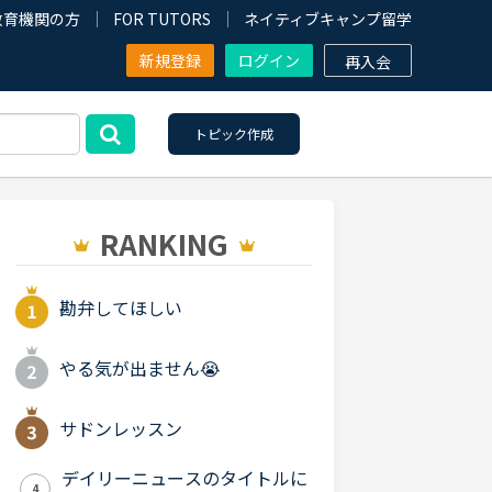
教育機関の方
FOR TUTORS
ネイティブキャンプ留学
新規登録
ログイン
再入会
トピック作成
RANKING
勘弁してほしい
やる気が出ません😭
サドンレッスン
デイリーニュースのタイトルに
4