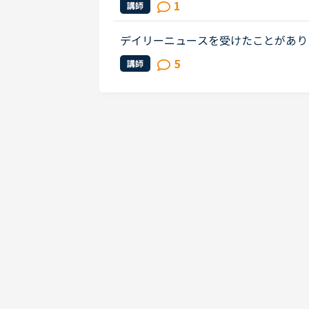
1
講師
多く読みたいのですが、さすがに1年..
デイリーニュースを受けたことがあり
しまれているようですね。ところで質
5
講師
られるのでしょうか？仕事で英語を...