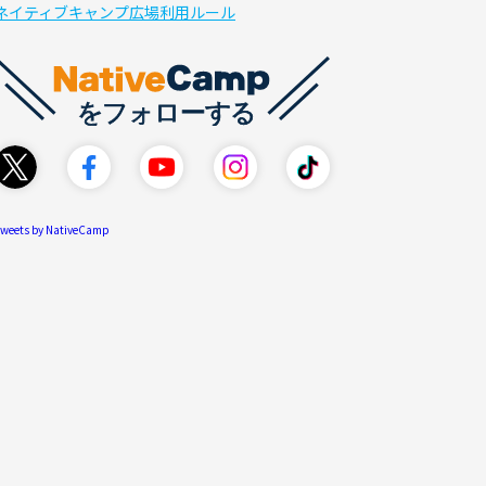
ネイティブキャンプ広場利用ルール
weets by NativeCamp