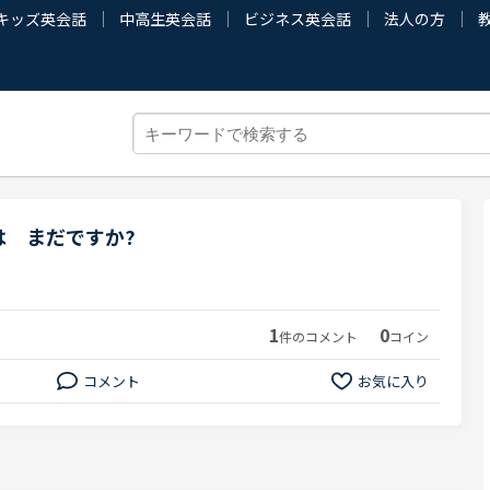
キッズ英会話
中高生英会話
ビジネス英会話
法人の方
は まだですか?
1
0
件のコメント
コイン
コメント
お気に入り