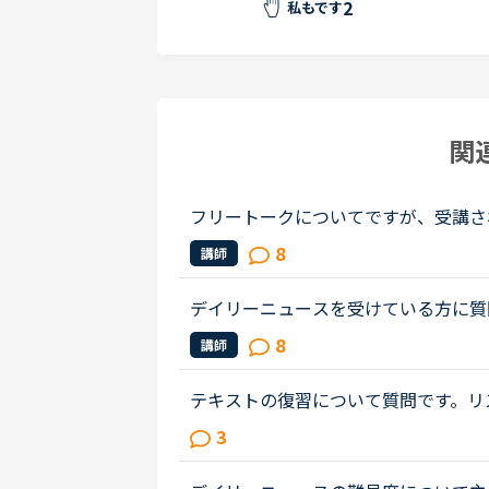
2
私もです
関
フリートークについてですが、受講さ
ることあれば教えていただけないでし
8
講師
リートークを受講する機会を増やし...
デイリーニュースを受けている方に質
てまだひと月足らずの初心者です。一
8
講師
テストは6でした。普段は、できる...
テキストの復習について質問です。リ
言われ、実際に音読を三冊ぐらい実施
3
達がないように思っています。また...