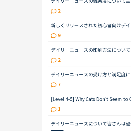
デイリーニュースの難易度について主
ンを受講しています。デイリーニュー
2
し難しいと感じる時があります。簡...
新しくリリースされた初心者向けデイ
レッスンを継続したいタイプで、負荷
9
ンスリーテスト６レベルの生徒です...
デイリーニュースの印刷方法について
のですが、レッスンを効率的にするた
2
インにレッスンを進めたいと思って...
デイリーニュースの受け方と満足度に
ーディオを聞いて、質問に答えて、
7
みなさまはレッスンでオーディオを...
[Level 4-5] Why Cats Don’t Seem to 
ner opening a box.（グー
1
た）デイリーニュースの記事...
デイリーニュースについて皆さんは過
れとも最新のものを使っていますか？