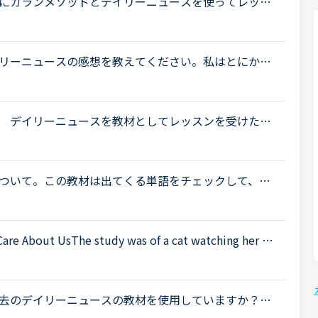
にカランメソッドとデイリーニュースを使ってレッス
スが日によって難易度が変わり、とても簡単な時と少
リーニュースの感想を教えてください。私はとにかく
が続くとレッスン受講自体から遠ざかってしまう、マ
 デイリーニュースを教材としてレッスンを受けたい
めにも事前にニュースを読み、ディスカッションをメ
ついて。この教材は出てくる単語をチェックして、オ
ディスカッションする。という流れで合ってますか？
Care About UsThe study was of a cat watching her ow
グル翻訳：研究は、飼い主が箱を開けるのを見ている猫の研究でし
去のデイリーニュースの教材を使用していますか？そ
個人的にデイリーニュースを気に入っていてなるべく