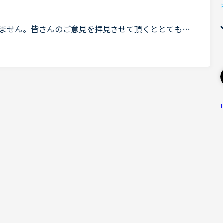
.
ません。皆さんのご意見を拝見させて頂くととても楽
問ですが、どの様な方がデイリーニュースを受けてお
T