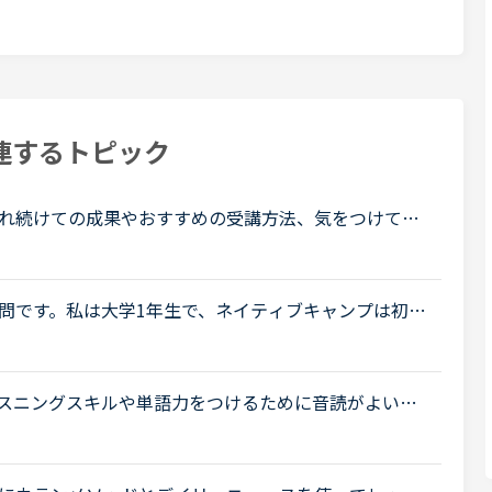
連するトピック
れ続けての成果やおすすめの受講方法、気をつけてい
ょうか。これからはアウトプットも鍛えたいので、フ
問です。私は大学1年生で、ネイティブキャンプは初め
応英語系の学問をしていて、今月受けたスピーキング
スニングスキルや単語力をつけるために音読がよいと
しました（一つの長文を20回づつ）が、自分の中で上