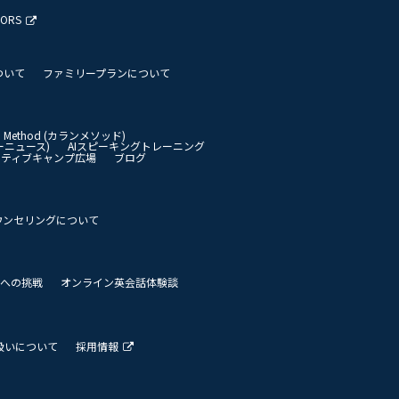
TORS
ついて
ファミリープランについて
an Method (カランメソッド)
イリーニュース)
AIスピーキングトレーニング
イティブキャンプ広場
ブログ
ウンセリングについて
 世界への挑戦
オンライン英会話体験談
扱いについて
採用情報