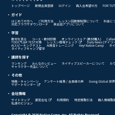
トップページ
新規会員登録
ログイン
再入会希望の方
FOR TU
ガイド
はじめての方へ
ご利用方法
レッスン回数無制限について
料金に
対応ブラウザダウンロード
英会話アプリについて
学習
教材を見る
コース・教材診断
オンラインストア (教材購入)
Call
TOEIC®L&R TEST対策
レッスン環境チェック
Daily News (デ
AIスピーキングテスト
AI発音トレーニング
Hey! Native Camp
ネ
ネイティブキャンプ留学
講師を探す
ランキング
みんなのレビュー
ネイティブスピーカーについて
カ
キャラクター先生について
その他
特典・キャンペーン
アンケート結果 / 会員様の声
Going Global
サポートセンター
会社情報
サイトマップ
運営会社
利用規約
特定商取引法
個人情報取
私達のビジョン
Copyright © 2026 Native Camp, Inc. All Rights Reserved.