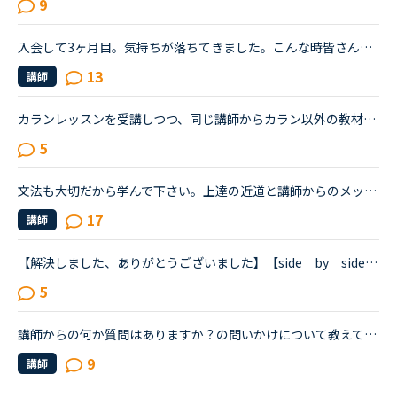
9
入会して3ヶ月目。気持ちが落ちてきました。こんな時皆さんならどうしますか？こんにちは。英語は大学受験で勉強したのが最後の現在26歳です。英語喋れたら格好良いよな〜という憧れを実現させてやろうじゃないか...
13
講師
カランレッスンを受講しつつ、同じ講師からカラン以外の教材でもレッスンを受講しているかたにお尋ねします。私は現状stage8で、これまでカラン以外のレッスンはほとんどサドンで様々な講師から受講していました...
5
文法も大切だから学んで下さい。上達の近道と講師からのメッセージありました。そうなんです。ネイティブキャンプはじめて４ヶ月目に突入しましたが一向にまともなセンテンスが出来なくてしょっちゅうなおされま...
17
講師
【解決しました、ありがとうございました】【side by side ４より】すみません、感覚として全然分からない文章が出てきたのでどなたか教えていただけないでしょうか？レッスン中にも質問しましたが、英語での...
5
講師からの何か質問はありますか？の問いかけについて教えてください。初めて3ヶ月の初心者で、もうすぐ海外旅行にいくので、旅行英会話を教材としてやってます。何か質問はありますか？と聞かれることがあるんで...
9
講師