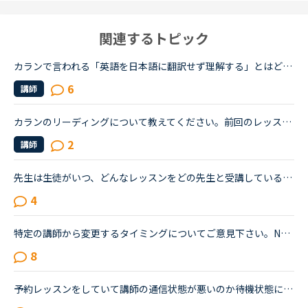
関連するトピック
カランで言われる「英語を日本語に翻訳せず理解する」とはどういうことですか？私自身はカラン1からはじめ、今はカラン5に入ったところです。聞きたいのは●英語のまま理解できているのか？日本語に翻訳してしまっ...
6
講師
カランのリーディングについて教えてください。前回のレッスンでどこまで終わったかはメッセージに残されていますが、生徒が読めるメッセージと、講師側が読めるメッセージは違うのでしょうか？おそらく、講師側...
2
講師
先生は生徒がいつ、どんなレッスンをどの先生と受講しているかまで、わかるのでしょうか？以前、運営の方に質問した際は、生徒がどういったレッスンを受けているか、どれぐらいのレッスン数を受けているかは、教...
4
特定の講師から変更するタイミングについてご意見下さい。NC歴2か月、カランをやっておりSTAGE１から始めた超初心者です。現在はSTAGE2が終了するところです。レベルチェック時の講師が高速カランでしたが、２回...
8
予約レッスンをしていて講師の通信状態が悪いのか待機状態になりメッセージでこのまま継続するか退室しますか？と案内がありました。コインは返却されキャンセルとなりますみたいなことだったとおもいます。残り...