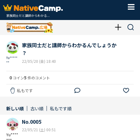
家族同士だと講師からわかる...
家族同士だと講師からわかるんでしょうか
？
Yu*****
22/05/20 (金) 18:40
**
0
5
コイン
件のコメント
私もです
新しい順
古い順
私もです順
No.0005
22/05/21 (土) 00:51
Yu****