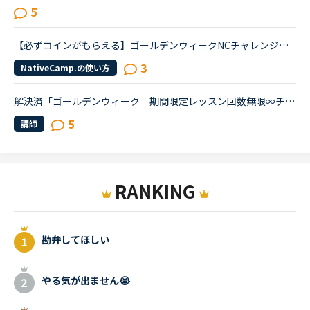
5
【必ずコインがもらえる】ゴールデンウィークNCチャレンジキャンペーン開催
3
NativeCamp.の使い方
解決済「ゴールデンウィーク 期間限定レッスン回数無限∞チャレンジ」の件です。（4月27日の10時〜）からの、、、この時間を過ぎたら、何も、登録等をせずに、レッスンを受け、そしたら、回数がカウントされるの...
5
講師
RANKING
勘弁してほしい
やる気が出ません😭