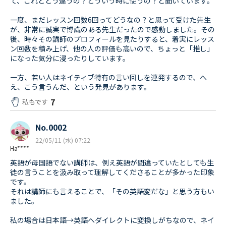
て、これとどう違うの？どういう時に使うの？と聞いています。
一度、まだレッスン回数6回ってどうなの？と思って受けた先生
が、非常に誠実で博識のある先生だったので感動しました。その
後、時々その講師のプロフィールを見たりすると、着実にレッス
ン回数を積み上げ、他の人の評価も高いので、ちょっと「推し」
になった気分に浸ったりしています。
一方、若い人はネイティブ特有の言い回しを連発するので、へ
え、こう言うんだ、という発見があります。
7
私もです
No.0002
22/05/11 (水) 07:22
Ha****
英語が母国語でない講師は、例え英語が間違っていたとしても生
徒の言うことを汲み取って理解してくださることが多かった印象
です。
それは講師にも言えることで、「その英語変だな」と思う方もい
ました。
私の場合は日本語→英語へダイレクトに変換しがちなので、ネイ