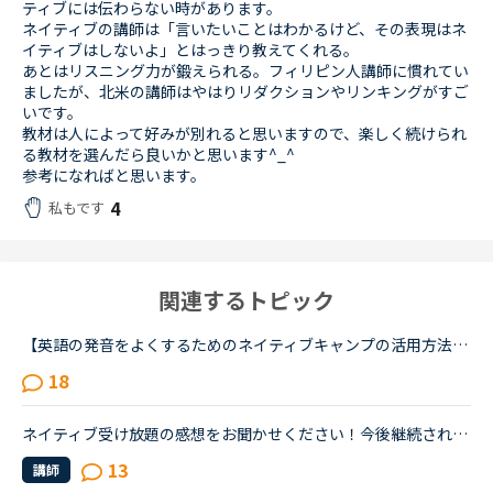
ティブには伝わらない時があります。
ネイティブの講師は「言いたいことはわかるけど、その表現はネ
イティブはしないよ」とはっきり教えてくれる。
あとはリスニング力が鍛えられる。フィリピン人講師に慣れてい
ましたが、北米の講師はやはりリダクションやリンキングがすご
いです。
教材は人によって好みが別れると思いますので、楽しく続けられ
る教材を選んだら良いかと思います^_^
参考になればと思います。
4
私もです
関連するトピック
【英語の発音をよくするためのネイティブキャンプの活用方法について】私は発音をよくしたいと考えています。そのためにネイティブキャンプをいかに活用してそれができるのか悩んおり、皆様のご意見・体験談を教...
18
ネイティブ受け放題の感想をお聞かせください！今後継続されるかどうかとその理由も知りたいです。ネイティブ受け放題良かった、合わなかったなどまたネイティブ講師ならではの良さ、やその反対などみなさまの感...
13
講師