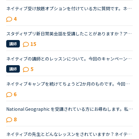
ネイティブ受け放題オプションを付けている方に質問です。ネイティブ受け放題オプションを付けるかどうか迷っています。ネイティブのレッスンが受け放題で9800円プラスするだけなのでかなり破格かと思いますが、...
4
スタディサプリ新日常英会話を受講したことがありますか？アメリカ駐在妻、ネイティブキャンプ歴8ヶ月(駐在歴と同じ)です。実践発音、カランを中心に、いろいろ受講して楽しんでいます。最近、スタサプ新日常英会...
15
講師
ネイティブの講師とのレッスンについて。今回のキャンペーンを利用して、ネイティブの講師とのレッスンを予約したのですが、どの教材でレッスンを受けたらいいか迷っています。普段は、カラン、スピーキング、デ...
5
講師
ネイティブキャンプを続けてちょうど2か月のものです。今回久しぶりにTOEICを受けて前回は615点でしたので、ネイティブキャンプを初めて少しは伸びているを期待していたのですが、590点と下がっておりました。や...
6
National Geographic を受講されている方にお尋ねします。私はNC入会して約1年半、メインで受講しているのはカランメソッドで、ほぼ毎日受講しています。それ以外には不定期で、世界一周旅行、TOEIC600、スタサプ...
8
ネイティブの先生とどんなレッスンをされていますか？ネイティブキャンプ歴約2年6月のスピーキングテストレベル8、5月は5でした。カラン中断期はスピーキング・トピックトークなどをお気に入り先生(100コイン)で...