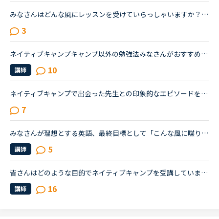
みなさんはどんな風にレッスンを受けていらっしゃいますか？今は、フリートークを主に受けていて、たまにデイリーニュースを受けています。「コース・教材診断」を受けると、「カラン」とかになるのですが、お金...
3
ネイティブキャンプキャンプ以外の勉強法みなさんがおすすめの、ネイティブキャンプ以外の英語勉強法を教えてください。毎日これをやってます！など教えていただけたら、参考にしたいです✨
10
講師
ネイティブキャンプで出会った先生との印象的なエピソードをシェアしませんか？私は最近、カメルーン人の先生のレッスンにハマっています。あるとき先生が「カメルーンやアフリカについて、日本人はどんな印象を...
7
みなさんが理想とする英語、最終目標として「こんな風に喋りたい」と思う英語はどんな(だれの)英語ですか？私は、アメリカアクセントとイギリスRPの中間くらいの英語がよいな、とぼんやり考えていたのですが、最...
5
講師
皆さんはどのような目的でネイティブキャンプを受講していますか？こんにちは。私は中学3年生です。習った英語を使って海外の人と会話してみたいと思い、1ヶ月前に入会しました。授業は毎回楽しいですが、私は定...
16
講師