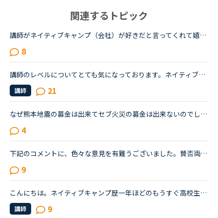
関連するトピック
講師がネイティブキャンプ（会社）が好きだと言ってくれて嬉しかったです。ネイティブキャンプに入会してから５ケ月の間お世話になっている大好きな講師が言うにはネイティブキャンプはこれまで働いたESL（第二言...
8
講師のレベルについてとても気になっております。ネイティブキャンプをはじめて3年です。文法と発音の基礎から始めてきたおかげで、段々と言いたいことを表現でき、先生の話していることもほぼ理解できるようにな...
21
講師
なぜ熊本地震の募金は出来てセブ火災の募金は出来ないのでしょうか？以前別の方が立てたトピックで <a href="https://nativecamp.net/user/message-board/detail/842" target="_blank">https://nativecamp.net/user/message-board/detail/842</a> セブの火災について <a href="http://www.sunstar.com.ph/cebu/loca..." target="_blank">http://www.sunstar.com.ph/cebu/loca...</a>
4
下記のコメントに、色々な意見を有難うございました。賛否両論があり、気付いた事があります。 私は昨年、１１／１６～トライレッスンを始めたので、今年に入るまで いつでも充分満足するほどレッスンを受けられ...
9
こんにちは。ネイティブキャンプ歴一年ほどのもうすぐ高校生になるものです。私は英語が得意でネイティブキャンプと英語塾に通っています。しかしその塾では大量の宿題が出され、かなり高レベルな教材(今はローマ...
9
講師