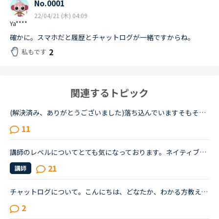
No.0001
22/04/21 (木) 04:09
Ya****
確かに。スマホだと履歴とチャットログが一緒ですからね。
2
私もです
関連するトピック
(解決済み、ありがとうございました)落ち込んでいますそもそも私が英語が出来ないのが悪いのですが先生と性格について話し合った時に、あなたはポジティブ？ネガティブ？と、聞かれたので、ネガティブと答えまし...
11
講師のレベルについてとても気になっております。ネイティブキャンプをはじめて3年です。文法と発音の基礎から始めてきたおかげで、段々と言いたいことを表現でき、先生の話していることもほぼ理解できるようにな...
21
講師
チャットログについて。こんにちは、どなたか、わかる方教えていただけますか？ある教材のチャットログをピンポイントで出したいときにどうすればいいですか？何ヶ月前に受けたレッスンですが、復習したいとき。...
2