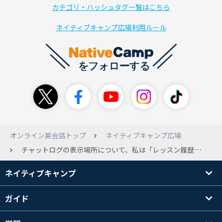
カテゴリ・ハッシュタグ一覧はこちら
ネイティブキャンプ広場利用ルール
オンライン英会話トップ
ネイティブキャンプ広場
チャットログの表示場所について、私は「レッスン履歴」の中にもチャットログを表示して欲しいと思ってしまいます。 復習の際、レッスン履歴を見てその流れでチャットログを見るのですが、別ページ（別タブ？）なので、 戻って新たに「チャットログ」ページを開くのは手間だし、分かりにくく感じます。 （初めは見返したいのに場所が分からず、問い合わせました。なぜわざわざ分けているのだろう？と思ったほどです。） 同じように感じる方はいらっしゃらないでしょうか？ 慣れたら現在の表示の方が使いやすいのでしょうか？
ネイティブキャンプ
ガイド