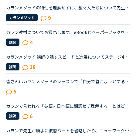
カランメソッドの特性を理解せずに、騒ぐ人たちについて先生方のレビューを見ていると、カランの進め方について苦言を呈しているレビューが目立つように思いました。これについて、個人的には「それは、生徒の方...
9
カランメソッド
カラン教材についてお尋ねします。eBookとペーパーブックを併用されていますか？eBookには全文の音声がついているとのことで、復習のためにいいなと思うのですが、読むときにはペーパーブックがいいので、今はペ...
4
講師
カランメソッド 講師の話すスピードと進展についてステージ4を受講中です。代替講師の話すスピードが余りに早すぎて、やる気がポッキリ折れてしまいました 笑Daily revisionもNew workの説明も含めて超高速で質問...
18
講師
皆さんはカランメソッドのレッスンで「自分で答えようとする」と「シャドーイングに徹する」のどちらの方針で臨んでいますか？（特にNew WordsよりDaily Revisionの場合）私は「自分で答えようとする」のほうなの...
5
カランで言われる「英語を日本語に翻訳せず理解する」とはどういうことですか？私自身はカラン1からはじめ、今はカラン5に入ったところです。聞きたいのは●英語のまま理解できているのか？日本語に翻訳してしまっ...
6
講師
カランで先生が勝手に復習パートを省略したり、ニューワークの説明を省いたりしている場合があります。明らかに復習パートが短く、私は「え？」と思いましたが、気がつくと聞いたことのないような単語で質問をさ...